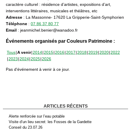
caractère culturel : résidence d’artistes, expositions d’art,
interventions littéraires, musicales et théâtres, etc
Adresse
: La Massonne- 17620 La Gripperie-Saint-Symphorien
Téléphone
:
07 86 37 80 77
Email
: jeanmichel.benier@wanadoo.fr
Événements organisés par Couleurs Patrimoine :
Tous
A venir
2014
2015
2016
2017
2018
2019
2020
2022
2023
2024
2025
2026
Pas d'événement à venir à ce jour.
ARTICLES RÉCENTS
Alerte renforcée sur l’eau potable
Visite d’un lieu secret: les Fosses de la Gardette
Conseil du 23.07.26