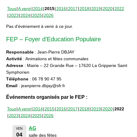
Tous
A venir
2014
2015
2016
2017
2018
2019
2020
2022
2023
2024
2025
2026
Pas d'événement à venir à ce jour.
FEP – Foyer d’Education Populaire
Responsable
: Jean-Pierre DBJAY
Activité
: Animations et fêtes communales
Adresse
: Mairie – 22 Grande Rue – 17620 La Gripperie Saint
Symphorien
Téléphone
: 06 78 90 47 95
Email
: jeanpierre.dbjay@sfr.fr
Événements organisés par le FEP :
Tous
A venir
2014
2015
2016
2017
2018
2019
2020
2022
2023
2024
2025
2026
AG
VEN
04
salle des fêtes