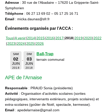
Adresse
: 30 rue de l’Abadaire – 17620 La Gripperie-Saint-
Symphorien
Téléphone
: 06 27 13 69 02 – 05 17 25 16 71
Email
: micka.daunas@sfr.fr
Événements organisés par l’ACCA :
Tous
A venir
2014
2015
2016
2017
2018
2019
2020
2022
2023
2024
2025
2026
Ball-Trap
SAM
DIM
02
03
terrain communal
JUIN
JUIN
2018
2018
APE de l’Arnaise
Responsable
: PRAUD Sonia (présidente)
Activité
: Organisation d’activités scolaires (sorties
pédagogiques, intervenants extérieurs, projets scolaires) et
extra-scolaires (goûter de Noël, spectacle, kermesse).
Email
: apedelarnaise@gmail.com