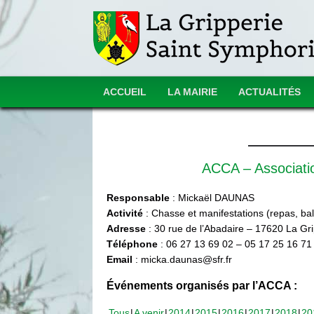
ACCUEIL
LA MAIRIE
ACTUALITÉS
ACCA – Associat
Responsable
: Mickaël DAUNAS
Activité
: Chasse et manifestations (repas, ball
Adresse
: 30 rue de l’Abadaire – 17620 La Gr
Téléphone
: 06 27 13 69 02 – 05 17 25 16 71
Email
: micka.daunas@sfr.fr
Événements organisés par l’ACCA :
Tous
A venir
2014
2015
2016
2017
2018
20