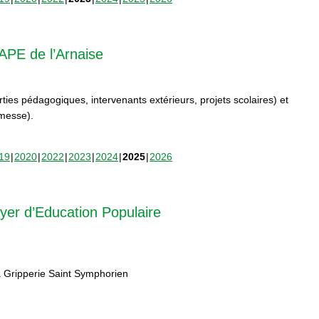
APE de l’Arnaise
orties pédagogiques, intervenants extérieurs, projets scolaires) et
rmesse).
19
2020
2022
2023
2024
2025
2026
yer d’Education Populaire
 Gripperie Saint Symphorien