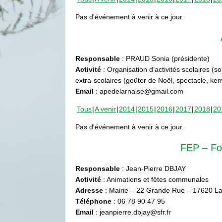
Pas d'événement à venir à ce jour.
Responsable
: PRAUD Sonia (présidente)
Activité
: Organisation d’activités scolaires (s
extra-scolaires (goûter de Noël, spectacle, ke
Email
: apedelarnaise@gmail.com
Tous
A venir
2014
2015
2016
2017
2018
20
Pas d'événement à venir à ce jour.
FEP – Fo
Responsable
: Jean-Pierre DBJAY
Activité
: Animations et fêtes communales
Adresse
: Mairie – 22 Grande Rue – 17620 La
Téléphone
: 06 78 90 47 95
Email
: jeanpierre.dbjay@sfr.fr