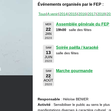
Événements organisés par le FEP :
Tous
A venir
2014
2015
2016
2017
2018
20
Assemblée générale du FEP
MER
22
19h00
salle des fêtes
JAN
2020
Soirée paëlla / karaoké
SAM
13
salle des fêtes
JUIN
2020
Marche gourmande
SAM
22
AOÛT
2020
Responsable
: Héloïse BENIER
Activité
: Sensibiliser le public au sens le plus
manifestations diverses à caractère culturel : ré