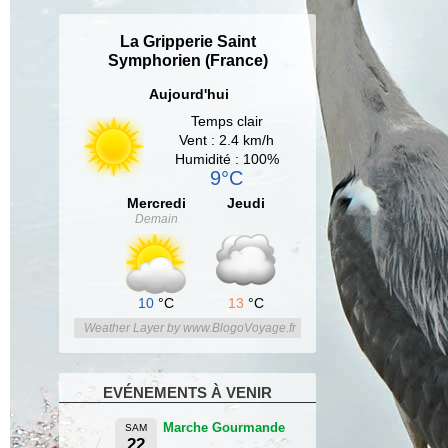
La Gripperie Saint
Symphorien (France)
Aujourd'hui
Temps clair
Vent : 2.4 km/h
Humidité : 100%
9°C
Mercredi
Jeudi
Demain
10
°C
13
°C
Weather Layer by www.BlogoVoyage.fr
EVÉNEMENTS À VENIR
Marche Gourmande
SAM
22