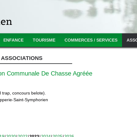
ENFANCE
TOURISME
COMMERCES / SERVICES
ASS
ASSOCIATIONS
ion Communale De Chasse Agréée
 trap, concours belote).
ipperie-Saint-Symphorien
19
2020
2022
2023
2024
2025
2026