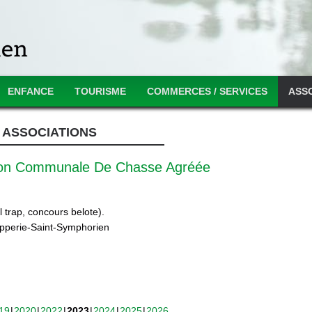
ENFANCE
TOURISME
COMMERCES / SERVICES
ASS
ASSOCIATIONS
ion Communale De Chasse Agréée
 trap, concours belote).
ipperie-Saint-Symphorien
19
2020
2022
2023
2024
2025
2026