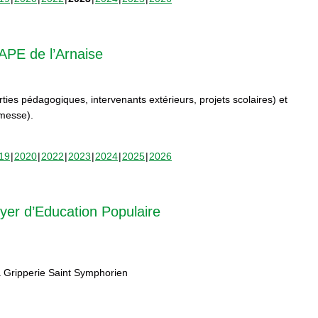
APE de l’Arnaise
orties pédagogiques, intervenants extérieurs, projets scolaires) et
rmesse).
19
2020
2022
2023
2024
2025
2026
yer d’Education Populaire
 Gripperie Saint Symphorien