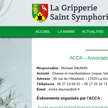
ACCUEIL
LA MAIRIE
ACTUALITÉS
ACCA – Associat
Responsable
: Mickaël DAUNAS
Activité
: Chasse et manifestations (repas, ball
Adresse
: 30 rue de l’Abadaire – 17620 La Gr
Téléphone
: 06 27 13 69 02 – 05 17 25 16 71
Email
: micka.daunas@sfr.fr
Événements organisés par l’ACCA :
Tous
A venir
2014
2015
2016
2017
2018
20