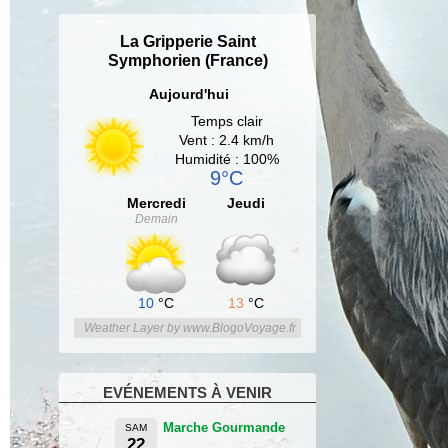
La Gripperie Saint
Symphorien (France)
Aujourd'hui
Temps clair
Vent : 2.4 km/h
Humidité : 100%
9°C
Mercredi
Jeudi
Demain
10
°C
13
°C
Weather Layer by www.BlogoVoyage.fr
EVÉNEMENTS À VENIR
Marche Gourmande
SAM
22