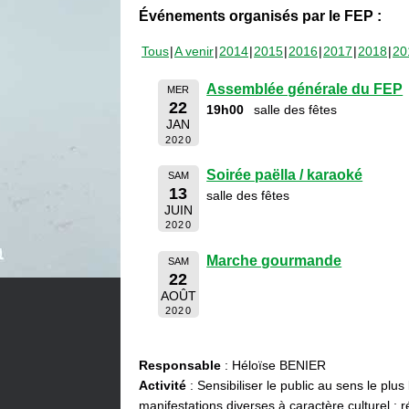
Événements organisés par le FEP :
Tous
A venir
2014
2015
2016
2017
2018
20
Assemblée générale du FEP
MER
22
19h00
salle des fêtes
JAN
2020
Soirée paëlla / karaoké
SAM
13
salle des fêtes
JUIN
2020
Marche gourmande
SAM
22
AOÛT
2020
Responsable
: Héloïse BENIER
Activité
: Sensibiliser le public au sens le plus
manifestations diverses à caractère culturel : ré