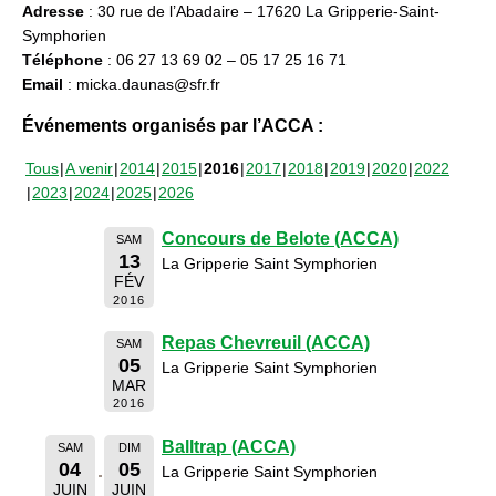
Adresse
: 30 rue de l’Abadaire – 17620 La Gripperie-Saint-
Symphorien
Téléphone
: 06 27 13 69 02 – 05 17 25 16 71
Email
: micka.daunas@sfr.fr
Événements organisés par l’ACCA :
Tous
A venir
2014
2015
2016
2017
2018
2019
2020
2022
2023
2024
2025
2026
Concours de Belote (ACCA)
SAM
13
La Gripperie Saint Symphorien
FÉV
2016
Repas Chevreuil (ACCA)
SAM
05
La Gripperie Saint Symphorien
MAR
2016
Balltrap (ACCA)
SAM
DIM
04
05
La Gripperie Saint Symphorien
JUIN
JUIN