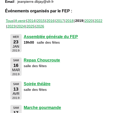
Email
: jeanpierre.dbjay@sfr.fr
Événements organisés par le FEP :
Tous
A venir
2014
2015
2016
2017
2018
2019
2020
2022
2023
2024
2025
2026
Assemblée générale du FEP
MER
23
19h00
salle des fêtes
JAN
2019
Repas Choucroute
SAM
16
salle des fêtes
MAR
2019
Soirée théâtre
SAM
13
salle des fêtes
AVR
2019
Marche gourmande
SAM
17