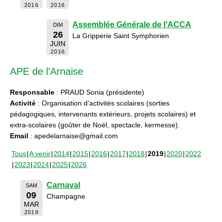
2016
2016
Assemblée Générale de l'ACCA
DIM
26
La Gripperie Saint Symphorien
JUIN
2016
APE de l’Arnaise
Responsable
: PRAUD Sonia (présidente)
Activité
: Organisation d’activités scolaires (sorties
pédagogiques, intervenants extérieurs, projets scolaires) et
extra-scolaires (goûter de Noël, spectacle, kermesse).
Email
: apedelarnaise@gmail.com
Tous
A venir
2014
2015
2016
2017
2018
2019
2020
2022
2023
2024
2025
2026
Carnaval
SAM
09
Champagne
MAR
2019