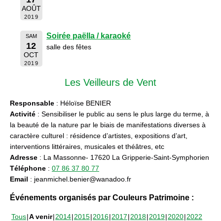
AOÛT
2019
Soirée paëlla / karaoké
SAM
12
salle des fêtes
OCT
2019
Les Veilleurs de Vent
Responsable
: Héloïse BENIER
Activité
: Sensibiliser le public au sens le plus large du terme, à
la beauté de la nature par le biais de manifestations diverses à
caractère culturel : résidence d’artistes, expositions d’art,
interventions littéraires, musicales et théâtres, etc
Adresse
: La Massonne- 17620 La Gripperie-Saint-Symphorien
Téléphone
:
07 86 37 80 77
Email
: jeanmichel.benier@wanadoo.fr
Événements organisés par Couleurs Patrimoine :
Tous
A venir
2014
2015
2016
2017
2018
2019
2020
2022