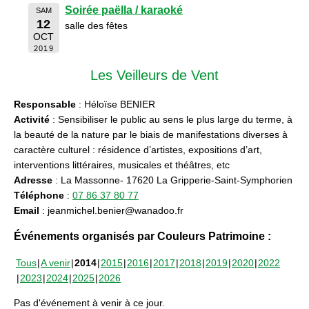
Soirée paëlla / karaoké
SAM
12
salle des fêtes
OCT
2019
Les Veilleurs de Vent
Responsable
: Héloïse BENIER
Activité
: Sensibiliser le public au sens le plus large du terme, à
la beauté de la nature par le biais de manifestations diverses à
caractère culturel : résidence d’artistes, expositions d’art,
interventions littéraires, musicales et théâtres, etc
Adresse
: La Massonne- 17620 La Gripperie-Saint-Symphorien
Téléphone
:
07 86 37 80 77
Email
: jeanmichel.benier@wanadoo.fr
Événements organisés par Couleurs Patrimoine :
Tous
A venir
2014
2015
2016
2017
2018
2019
2020
2022
2023
2024
2025
2026
Pas d'événement à venir à ce jour.