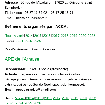
Adresse
: 30 rue de l’Abadaire – 17620 La Gripperie-Saint-
Symphorien
Téléphone
: 06 27 13 69 02 – 05 17 25 16 71
Email
: micka.daunas@sfr.fr
Événements organisés par l’ACCA :
Tous
A venir
2014
2015
2016
2017
2018
2019
2020
2022
2023
2024
2025
2026
Pas d'événement à venir à ce jour.
APE de l’Arnaise
Responsable
: PRAUD Sonia (présidente)
Activité
: Organisation d’activités scolaires (sorties
pédagogiques, intervenants extérieurs, projets scolaires) et
extra-scolaires (goûter de Noël, spectacle, kermesse).
Email
: apedelarnaise@gmail.com
Tous
A venir
2014
2015
2016
2017
2018
2019
2020
2022
2023
2024
2025
2026