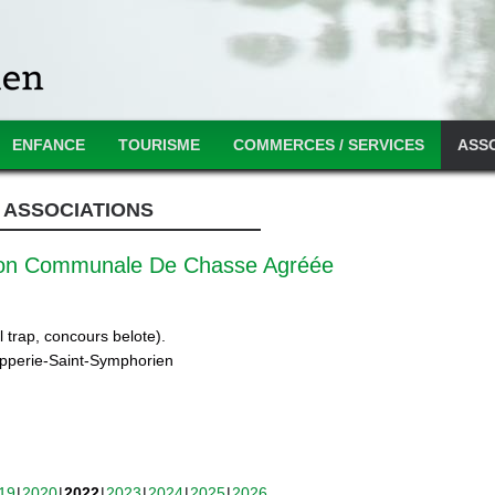
ENFANCE
TOURISME
COMMERCES / SERVICES
ASS
ASSOCIATIONS
ion Communale De Chasse Agréée
 trap, concours belote).
ipperie-Saint-Symphorien
19
2020
2022
2023
2024
2025
2026