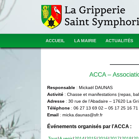
ACCUEIL
LA MAIRIE
ACTUALITÉS
ACCA – Associat
Responsable
: Mickaël DAUNAS
Activité
: Chasse et manifestations (repas, ball
Adresse
: 30 rue de l’Abadaire – 17620 La Gr
Téléphone
: 06 27 13 69 02 – 05 17 25 16 71
Email
: micka.daunas@sfr.fr
Événements organisés par l’ACCA :
Tous
A venir
2014
2015
2016
2017
2018
20