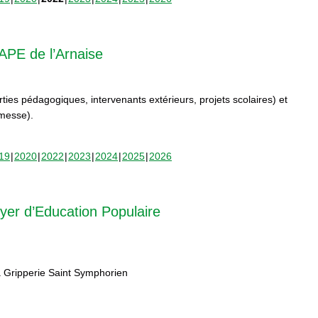
APE de l’Arnaise
orties pédagogiques, intervenants extérieurs, projets scolaires) et
rmesse).
19
2020
2022
2023
2024
2025
2026
yer d’Education Populaire
 Gripperie Saint Symphorien