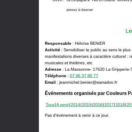
pensez à réserver
Le
Responsable
: Héloïse BENIER
Activité
: Sensibiliser le public au sens le plus
manifestations diverses à caractère culturel : ré
musicales et théâtres, etc
Adresse
: La Massonne- 17620 La Gripperie-
Téléphone
:
07 86 37 80 77
Email
: jeanmichel.benier@wanadoo.fr
Événements organisés par Couleurs Pa
Tous
A venir
2014
2015
2016
2017
2018
20
Pas d'événement à venir à ce jour.