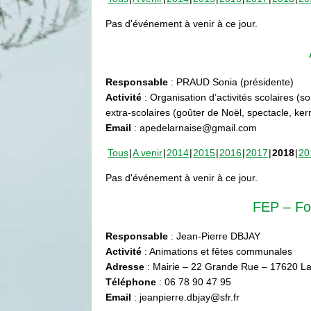
Pas d'événement à venir à ce jour.
Responsable
: PRAUD Sonia (présidente)
Activité
: Organisation d’activités scolaires (s
extra-scolaires (goûter de Noël, spectacle, ke
Email
: apedelarnaise@gmail.com
Tous
A venir
2014
2015
2016
2017
2018
20
Pas d'événement à venir à ce jour.
FEP – Fo
Responsable
: Jean-Pierre DBJAY
Activité
: Animations et fêtes communales
Adresse
: Mairie – 22 Grande Rue – 17620 La
Téléphone
: 06 78 90 47 95
Email
: jeanpierre.dbjay@sfr.fr