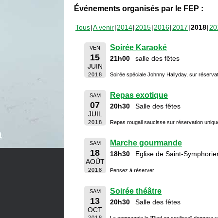
Événements organisés par le FEP :
Tous
A venir
2014
2015
2016
2017
2018
20
Soirée Karaoké
VEN
15
21h00
salle des fêtes
JUIN
2018
Soirée spéciale Johnny Hallyday, sur réserva
Repas exotique
SAM
07
20h30
Salle des fêtes
JUIL
2018
Repas rougail saucisse sur réservation uniq
Marche gourmande
SAM
18
18h30
Eglise de Saint-Symphorie
AOÛT
2018
Pensez à réserver
Soirée théâtre
SAM
13
20h30
Salle des fêtes
OCT
2018
La compagnie le "Pied en coulisse" donnera u