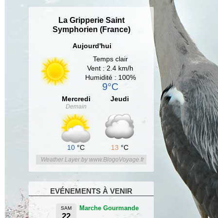
La Gripperie Saint
Symphorien (France)
Aujourd'hui
Temps clair
Vent : 2.4 km/h
Humidité : 100%
9°C
Mercredi
Jeudi
Demain
10
°C
13
°C
Weather Layer by www.BlogoVoyage.fr
EVÉNEMENTS À VENIR
Marche Gourmande
SAM
22