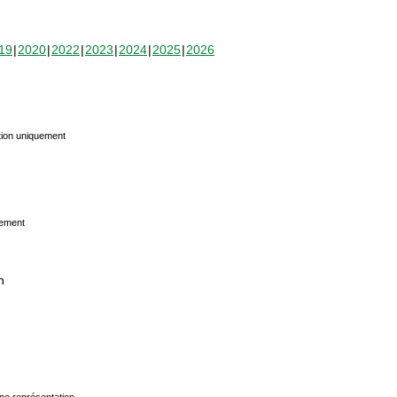
19
2020
2022
2023
2024
2025
2026
tion uniquement
uement
n
ne représentation