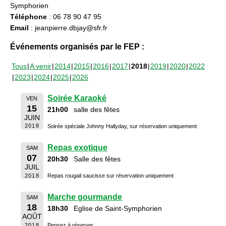
Symphorien
Téléphone
: 06 78 90 47 95
Email
: jeanpierre.dbjay@sfr.fr
Événements organisés par le FEP :
Tous
A venir
2014
2015
2016
2017
2018
2019
2020
2022
2023
2024
2025
2026
Soirée Karaoké
VEN
15
21h00
salle des fêtes
JUIN
2018
Soirée spéciale Johnny Hallyday, sur réservation uniquement
Repas exotique
SAM
07
20h30
Salle des fêtes
JUIL
2018
Repas rougail saucisse sur réservation uniquement
Marche gourmande
SAM
18
18h30
Eglise de Saint-Symphorien
AOÛT
2018
Pensez à réserver