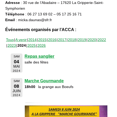
Adresse
: 30 rue de l’Abadaire – 17620 La Gripperie-Saint-
Symphorien
Téléphone
: 06 27 13 69 02 – 05 17 25 16 71
Email
: micka.daunas@sfr.fr
Événements organisés par l’ACCA :
Tous
A venir
2014
2015
2016
2017
2018
2019
2020
2022
2023
2024
2025
2026
Repas sanglier
SAM
04
salle des fêtes
MAI
2024
Marche Gourmande
SAM
08
18h00
la grange aux Boeufs
JUIN
2024