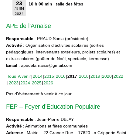
23
10 h 00 min
salle des fêtes
JUIN
2024
APE de l’Arnaise
Responsable
: PRAUD Sonia (présidente)
Activité
: Organisation d’activités scolaires (sorties
pédagogiques, intervenants extérieurs, projets scolaires) et
extra-scolaires (goûter de Noël, spectacle, kermesse).
Email
: apedelarnaise@gmail.com
Tous
A venir
2014
2015
2016
2017
2018
2019
2020
2022
2023
2024
2025
2026
Pas d'événement à venir à ce jour.
FEP – Foyer d’Education Populaire
Responsable
: Jean-Pierre DBJAY
Activité
: Animations et fêtes communales
Adresse
: Mairie – 22 Grande Rue – 17620 La Gripperie Saint