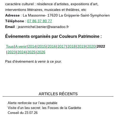
caractère culturel : résidence d’artistes, expositions d’art,
interventions littéraires, musicales et théâtres, etc
Adresse
: La Massonne- 17620 La Gripperie-Saint-Symphorien
Téléphone
:
07 86 37 80 77
Email
: jeanmichel.benier@wanadoo.fr
Événements organisés par Couleurs Patrimoine :
Tous
A venir
2014
2015
2016
2017
2018
2019
2020
2022
2023
2024
2025
2026
Pas d'événement à venir à ce jour.
ARTICLES RÉCENTS
Alerte renforcée sur l’eau potable
Visite d’un lieu secret: les Fosses de la Gardette
Conseil du 23.07.26