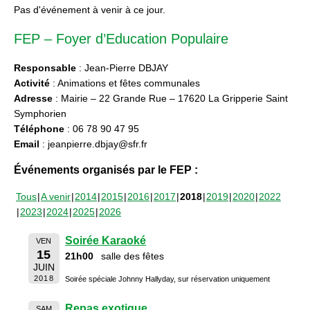
Pas d'événement à venir à ce jour.
FEP – Foyer d’Education Populaire
Responsable
: Jean-Pierre DBJAY
Activité
: Animations et fêtes communales
Adresse
: Mairie – 22 Grande Rue – 17620 La Gripperie Saint
Symphorien
Téléphone
: 06 78 90 47 95
Email
: jeanpierre.dbjay@sfr.fr
Événements organisés par le FEP :
Tous
A venir
2014
2015
2016
2017
2018
2019
2020
2022
2023
2024
2025
2026
Soirée Karaoké
VEN
15
21h00
salle des fêtes
JUIN
2018
Soirée spéciale Johnny Hallyday, sur réservation uniquement
Repas exotique
SAM