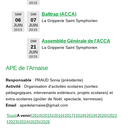
2015
Balltrap (ACCA)
SAM
DIM
06
07
La Gripperie Saint Symphorien
JUIN
JUIN
2015
2015
Assemblée Générale de l'ACCA
DIM
21
La Gripperie Saint Symphorien
JUIN
2015
APE de l’Arnaise
Responsable
: PRAUD Sonia (présidente)
Activité
: Organisation d’activités scolaires (sorties
pédagogiques, intervenants extérieurs, projets scolaires) et
extra-scolaires (goûter de Noël, spectacle, kermesse).
Email
: apedelarnaise@gmail.com
Tous
A venir
2014
2015
2016
2017
2018
2019
2020
2022
2023
2024
2025
2026