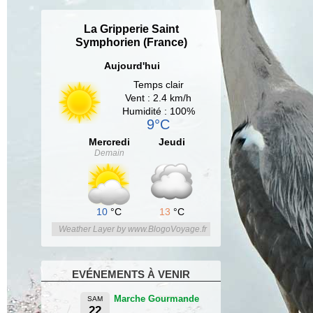
La Gripperie Saint
Symphorien (France)
Aujourd'hui
Temps clair
Vent : 2.4 km/h
Humidité : 100%
9°C
Mercredi
Jeudi
Demain
10
°C
13
°C
Weather Layer by www.BlogoVoyage.fr
EVÉNEMENTS À VENIR
Marche Gourmande
SAM
22