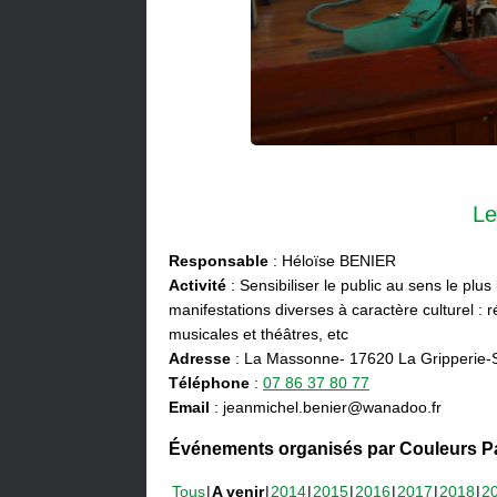
Le
Responsable
: Héloïse BENIER
Activité
: Sensibiliser le public au sens le plus
manifestations diverses à caractère culturel : ré
musicales et théâtres, etc
Adresse
: La Massonne- 17620 La Gripperie-
Téléphone
:
07 86 37 80 77
Email
: jeanmichel.benier@wanadoo.fr
Événements organisés par Couleurs Pa
Tous
A venir
2014
2015
2016
2017
2018
2