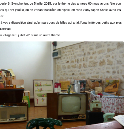
ipperie St Symphorien. Le 5 juillet 2015, sur le thème des années 60 nous avons fêté son
 qui ont joué le jeu en venant habillées en hippie, en robe vichy façon Sheila avec les
er...
otre disposition ainsi qu'un parcours de billes qui a fait l’unanimité des petits aux plus
artifice.
village le 3 juillet 2016 sur un autre thème.