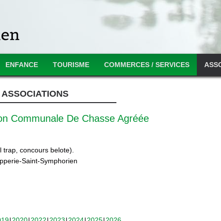
ENFANCE
TOURISME
COMMERCES / SERVICES
ASS
ASSOCIATIONS
ion Communale De Chasse Agréée
 trap, concours belote).
ipperie-Saint-Symphorien
019
2020
2022
2023
2024
2025
2026