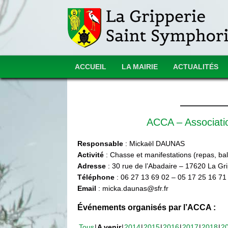
ACCUEIL
LA MAIRIE
ACTUALITÉS
ACCA – Associat
Responsable
: Mickaël DAUNAS
Activité
: Chasse et manifestations (repas, ball
Adresse
: 30 rue de l’Abadaire – 17620 La Gr
Téléphone
: 06 27 13 69 02 – 05 17 25 16 71
Email
: micka.daunas@sfr.fr
Événements organisés par l’ACCA :
Tous
A venir
2014
2015
2016
2017
2018
2