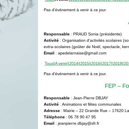
Pas d'événement à venir à ce jour.
Responsable
: PRAUD Sonia (présidente)
Activité
: Organisation d’activités scolaires (s
extra-scolaires (goûter de Noël, spectacle, ke
Email
: apedelarnaise@gmail.com
Tous
A venir
2014
2015
2016
2017
2018
20
Pas d'événement à venir à ce jour.
FEP – Fo
Responsable
: Jean-Pierre DBJAY
Activité
: Animations et fêtes communales
Adresse
: Mairie – 22 Grande Rue – 17620 La
Téléphone
: 06 78 90 47 95
Email
: jeanpierre.dbjay@sfr.fr