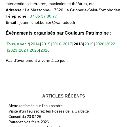
interventions littéraires, musicales et théâtres, etc
Adresse
: La Massonne- 17620 La Gripperie-Saint-Symphorien
Téléphone
:
07 86 37 80 77
Email
: jeanmichel.benier@wanadoo.fr
Événements organisés par Couleurs Patrimoine :
Tous
A venir
2014
2015
2016
2017
2018
2019
2020
2022
2023
2024
2025
2026
Pas d'événement à venir à ce jour.
ARTICLES RÉCENTS
Alerte renforcée sur l’eau potable
Visite d’un lieu secret: les Fosses de la Gardette
Conseil du 23.07.26
Partagez vos fruits 2026