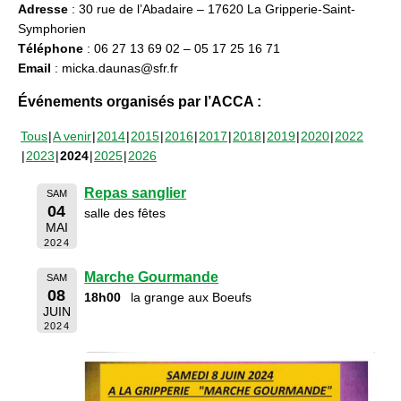
Adresse
: 30 rue de l’Abadaire – 17620 La Gripperie-Saint-
Symphorien
Téléphone
: 06 27 13 69 02 – 05 17 25 16 71
Email
: micka.daunas@sfr.fr
Événements organisés par l’ACCA :
Tous
A venir
2014
2015
2016
2017
2018
2019
2020
2022
2023
2024
2025
2026
Repas sanglier
SAM
04
salle des fêtes
MAI
2024
Marche Gourmande
SAM
08
18h00
la grange aux Boeufs
JUIN
2024