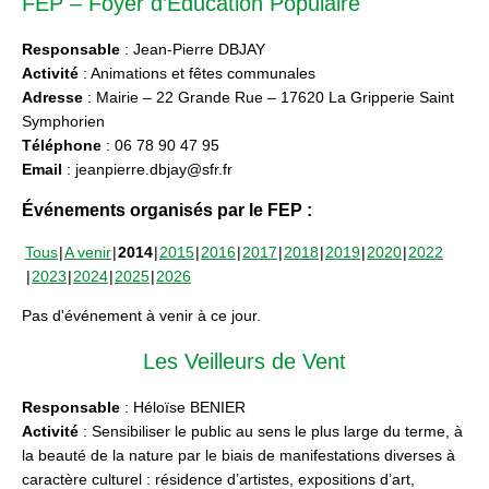
FEP – Foyer d’Education Populaire
Responsable
: Jean-Pierre DBJAY
Activité
: Animations et fêtes communales
Adresse
: Mairie – 22 Grande Rue – 17620 La Gripperie Saint
Symphorien
Téléphone
: 06 78 90 47 95
Email
: jeanpierre.dbjay@sfr.fr
Événements organisés par le FEP :
Tous
A venir
2014
2015
2016
2017
2018
2019
2020
2022
2023
2024
2025
2026
Pas d'événement à venir à ce jour.
Les Veilleurs de Vent
Responsable
: Héloïse BENIER
Activité
: Sensibiliser le public au sens le plus large du terme, à
la beauté de la nature par le biais de manifestations diverses à
caractère culturel : résidence d’artistes, expositions d’art,