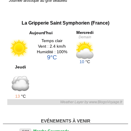
Journée artistique au gîte beaulieu
La Gripperie Saint Symphorien (France)
Mercredi
Aujourd'hui
Demain
Temps clair
Vent : 2.4 km/h
Humidité : 100%
9°C
10
°C
Jeudi
13
°C
Weather Layer by www.BlogoVoyage.fr
EVÉNEMENTS À VENIR