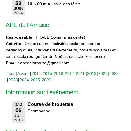
23
10 h 00 min
salle des fêtes
JUIN
2024
APE de l’Arnaise
Responsable
: PRAUD Sonia (présidente)
Activité
: Organisation d’activités scolaires (sorties
pédagogiques, intervenants extérieurs, projets scolaires) et
extra-scolaires (goûter de Noël, spectacle, kermesse).
Email
: apedelarnaise@gmail.com
Tous
A venir
2014
2015
2016
2017
2018
2019
2020
2022
2023
2024
2025
2026
Information sur l'évènement
Course de brouettes
SAM
06
Champagne
JUIL
2019