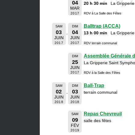
04
20 h 30 min
La Gripperie
MAR
2017
RDV à La Salle des Fêtes
Balltrap (ACCA)
SAM
DIM
03
04
13 h 00 min
La Gripperie
JUIN
JUIN
2017
2017
RDV terrain communal
Assemblée Générale 
DIM
25
La Gripperie Saint Sympho
JUIN
2017
RDV à la Salle des Fêtes
Ball-Trap
SAM
DIM
02
03
terrain communal
JUIN
JUIN
2018
2018
Repas Chevreuil
SAM
09
salle des fêtes
FÉV
2019