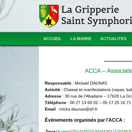
ACCUEIL
LA MAIRIE
ACTUALITÉS
ACCA – Associat
Responsable
: Mickaël DAUNAS
Activité
: Chasse et manifestations (repas, ball
Adresse
: 30 rue de l’Abadaire – 17620 La Gr
Téléphone
: 06 27 13 69 02 – 05 17 25 16 71
Email
: micka.daunas@sfr.fr
Événements organisés par l’ACCA :
Tous
A venir
2014
2015
2016
2017
2018
2