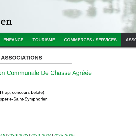
ENFANCE
TOURISME
COMMERCES / SERVICES
ASS
ASSOCIATIONS
ion Communale De Chasse Agréée
 trap, concours belote).
ipperie-Saint-Symphorien
019
2020
2022
2023
2024
2025
2026