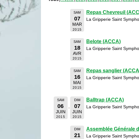
Repas Chevreuil (AC
SAM
07
La Gripperie Saint Sympho
MAR
2015
Belote (ACCA)
SAM
18
La Gripperie Saint Sympho
AVR
2015
Repas sanglier (ACCA
SAM
16
La Gripperie Saint Sympho
MAI
2015
Balltrap (ACCA)
SAM
DIM
06
07
La Gripperie Saint Sympho
JUIN
JUIN
2015
2015
Assemblée Générale 
DIM
21
La Gripperie Saint Sympho