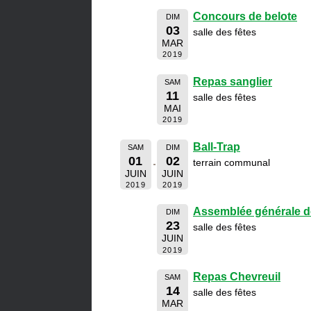
Concours de belote
DIM
03
salle des fêtes
MAR
2019
Repas sanglier
SAM
11
salle des fêtes
MAI
2019
Ball-Trap
SAM
DIM
01
02
terrain communal
JUIN
JUIN
2019
2019
Assemblée générale d
DIM
23
salle des fêtes
JUIN
2019
Repas Chevreuil
SAM
14
salle des fêtes
MAR