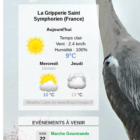
La Gripperie Saint
Symphorien (France)
Aujourd'hui
Temps clair
Vent : 2.4 km/h
Humidité : 100%
9°C
Mercredi
Jeudi
Demain
10
°C
13
°C
Weather Layer by www.BlogoVoyage.fr
EVÉNEMENTS À VENIR
Marche Gourmande
SAM
22