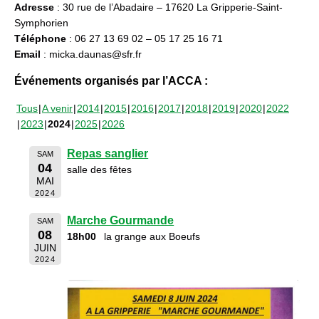
Adresse
: 30 rue de l’Abadaire – 17620 La Gripperie-Saint-
Symphorien
Téléphone
: 06 27 13 69 02 – 05 17 25 16 71
Email
: micka.daunas@sfr.fr
Événements organisés par l’ACCA :
Tous
A venir
2014
2015
2016
2017
2018
2019
2020
2022
2023
2024
2025
2026
Repas sanglier
SAM
04
salle des fêtes
MAI
2024
Marche Gourmande
SAM
08
18h00
la grange aux Boeufs
JUIN
2024