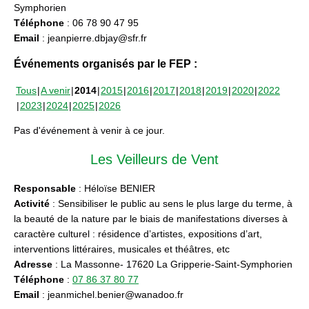
Symphorien
Téléphone
: 06 78 90 47 95
Email
: jeanpierre.dbjay@sfr.fr
Événements organisés par le FEP :
Tous
A venir
2014
2015
2016
2017
2018
2019
2020
2022
2023
2024
2025
2026
Pas d'événement à venir à ce jour.
Les Veilleurs de Vent
Responsable
: Héloïse BENIER
Activité
: Sensibiliser le public au sens le plus large du terme, à
la beauté de la nature par le biais de manifestations diverses à
caractère culturel : résidence d’artistes, expositions d’art,
interventions littéraires, musicales et théâtres, etc
Adresse
: La Massonne- 17620 La Gripperie-Saint-Symphorien
Téléphone
:
07 86 37 80 77
Email
: jeanmichel.benier@wanadoo.fr