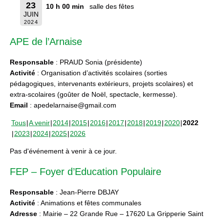
23
10 h 00 min
salle des fêtes
JUIN
2024
APE de l’Arnaise
Responsable
: PRAUD Sonia (présidente)
Activité
: Organisation d’activités scolaires (sorties
pédagogiques, intervenants extérieurs, projets scolaires) et
extra-scolaires (goûter de Noël, spectacle, kermesse).
Email
: apedelarnaise@gmail.com
Tous
A venir
2014
2015
2016
2017
2018
2019
2020
2022
2023
2024
2025
2026
Pas d'événement à venir à ce jour.
FEP – Foyer d’Education Populaire
Responsable
: Jean-Pierre DBJAY
Activité
: Animations et fêtes communales
Adresse
: Mairie – 22 Grande Rue – 17620 La Gripperie Saint