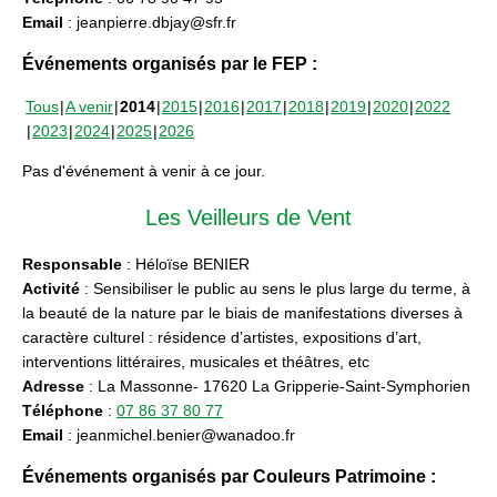
Email
: jeanpierre.dbjay@sfr.fr
Événements organisés par le FEP :
Tous
A venir
2014
2015
2016
2017
2018
2019
2020
2022
2023
2024
2025
2026
Pas d'événement à venir à ce jour.
Les Veilleurs de Vent
Responsable
: Héloïse BENIER
Activité
: Sensibiliser le public au sens le plus large du terme, à
la beauté de la nature par le biais de manifestations diverses à
caractère culturel : résidence d’artistes, expositions d’art,
interventions littéraires, musicales et théâtres, etc
Adresse
: La Massonne- 17620 La Gripperie-Saint-Symphorien
Téléphone
:
07 86 37 80 77
Email
: jeanmichel.benier@wanadoo.fr
Événements organisés par Couleurs Patrimoine :