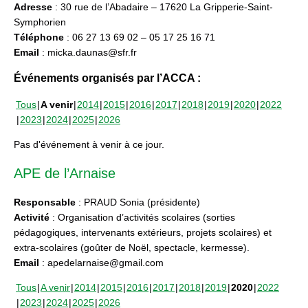
Adresse
: 30 rue de l’Abadaire – 17620 La Gripperie-Saint-
Symphorien
Téléphone
: 06 27 13 69 02 – 05 17 25 16 71
Email
: micka.daunas@sfr.fr
Événements organisés par l’ACCA :
Tous
A venir
2014
2015
2016
2017
2018
2019
2020
2022
2023
2024
2025
2026
Pas d'événement à venir à ce jour.
APE de l’Arnaise
Responsable
: PRAUD Sonia (présidente)
Activité
: Organisation d’activités scolaires (sorties
pédagogiques, intervenants extérieurs, projets scolaires) et
extra-scolaires (goûter de Noël, spectacle, kermesse).
Email
: apedelarnaise@gmail.com
Tous
A venir
2014
2015
2016
2017
2018
2019
2020
2022
2023
2024
2025
2026