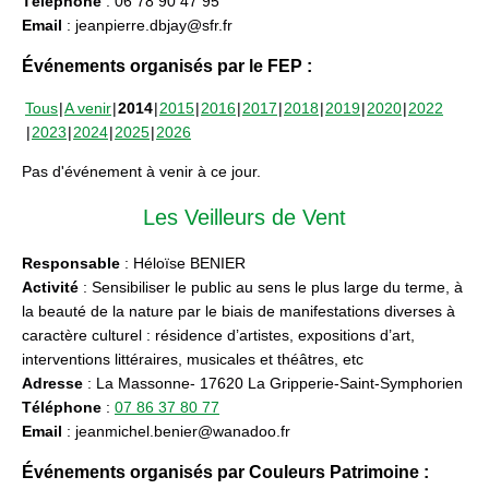
Téléphone
: 06 78 90 47 95
Email
: jeanpierre.dbjay@sfr.fr
Événements organisés par le FEP :
Tous
A venir
2014
2015
2016
2017
2018
2019
2020
2022
2023
2024
2025
2026
Pas d'événement à venir à ce jour.
Les Veilleurs de Vent
Responsable
: Héloïse BENIER
Activité
: Sensibiliser le public au sens le plus large du terme, à
la beauté de la nature par le biais de manifestations diverses à
caractère culturel : résidence d’artistes, expositions d’art,
interventions littéraires, musicales et théâtres, etc
Adresse
: La Massonne- 17620 La Gripperie-Saint-Symphorien
Téléphone
:
07 86 37 80 77
Email
: jeanmichel.benier@wanadoo.fr
Événements organisés par Couleurs Patrimoine :