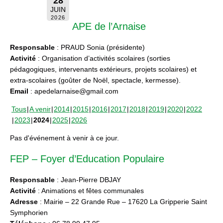
28
JUIN
2026
APE de l’Arnaise
Responsable
: PRAUD Sonia (présidente)
Activité
: Organisation d’activités scolaires (sorties
pédagogiques, intervenants extérieurs, projets scolaires) et
extra-scolaires (goûter de Noël, spectacle, kermesse).
Email
: apedelarnaise@gmail.com
Tous
A venir
2014
2015
2016
2017
2018
2019
2020
2022
2023
2024
2025
2026
Pas d'événement à venir à ce jour.
FEP – Foyer d’Education Populaire
Responsable
: Jean-Pierre DBJAY
Activité
: Animations et fêtes communales
Adresse
: Mairie – 22 Grande Rue – 17620 La Gripperie Saint
Symphorien