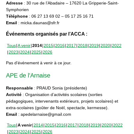
Adresse
: 30 rue de l’Abadaire – 17620 La Gripperie-Saint-
Symphorien
Téléphone
: 06 27 13 69 02 – 05 17 25 16 71
Email
: micka.daunas@sfr.fr
Événements organisés par l’ACCA :
Tous
A venir
2014
2015
2016
2017
2018
2019
2020
2022
2023
2024
2025
2026
Pas d'événement à venir à ce jour.
APE de l’Arnaise
Responsable
: PRAUD Sonia (présidente)
Activité
: Organisation d’activités scolaires (sorties
pédagogiques, intervenants extérieurs, projets scolaires) et
extra-scolaires (goûter de Noël, spectacle, kermesse).
Email
: apedelarnaise@gmail.com
Tous
A venir
2014
2015
2016
2017
2018
2019
2020
2022
2023
2024
2025
2026