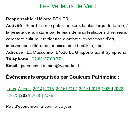
Les Veilleurs de Vent
Responsable
: Héloïse BENIER
Activité
: Sensibiliser le public au sens le plus large du terme, à
la beauté de la nature par le biais de manifestations diverses à
caractère culturel : résidence d’artistes, expositions d’art,
interventions littéraires, musicales et théâtres, etc
Adresse
: La Massonne- 17620 La Gripperie-Saint-Symphorien
Téléphone
:
07 86 37 80 77
Email
: jeanmichel.benier@wanadoo.fr
Événements organisés par Couleurs Patrimoine :
Tous
A venir
2014
2015
2016
2017
2018
2019
2020
2022
2023
2024
2025
2026
Pas d'événement à venir à ce jour.