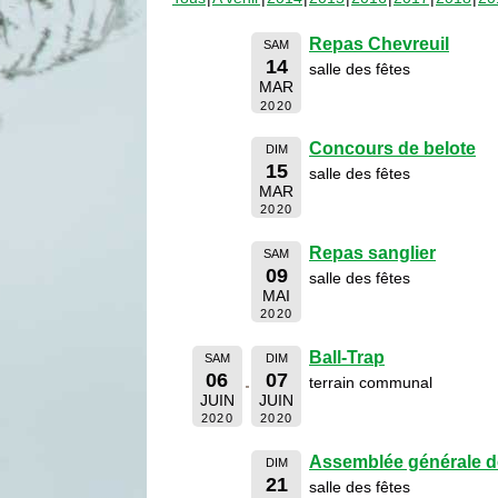
Repas Chevreuil
SAM
14
salle des fêtes
MAR
2020
Concours de belote
DIM
15
salle des fêtes
MAR
2020
Repas sanglier
SAM
09
salle des fêtes
MAI
2020
Ball-Trap
SAM
DIM
06
07
terrain communal
JUIN
JUIN
2020
2020
Assemblée générale d
DIM
21
salle des fêtes