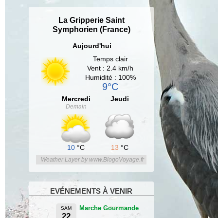
La Gripperie Saint
Symphorien (France)
Aujourd'hui
Temps clair
Vent : 2.4 km/h
Humidité : 100%
9°C
Mercredi
Jeudi
Demain
10
°C
13
°C
Weather Layer by www.BlogoVoyage.fr
EVÉNEMENTS À VENIR
Marche Gourmande
SAM
22