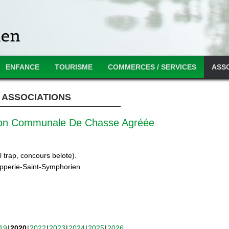
ENFANCE
TOURISME
COMMERCES / SERVICES
ASS
ASSOCIATIONS
ion Communale De Chasse Agréée
 trap, concours belote).
ipperie-Saint-Symphorien
19
2020
2022
2023
2024
2025
2026