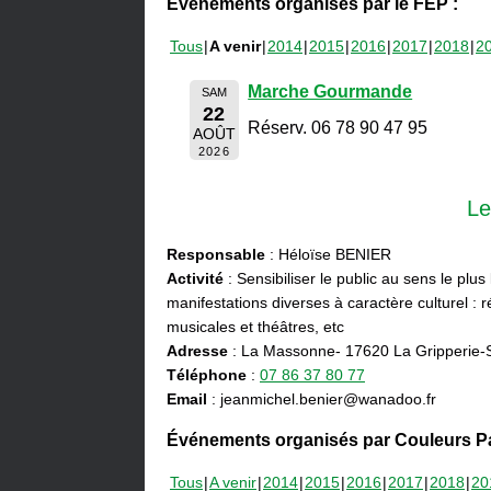
Événements organisés par le FEP :
Tous
A venir
2014
2015
2016
2017
2018
2
Marche Gourmande
SAM
22
Réserv. 06 78 90 47 95
AOÛT
2026
Le
Responsable
: Héloïse BENIER
Activité
: Sensibiliser le public au sens le plus
manifestations diverses à caractère culturel : ré
musicales et théâtres, etc
Adresse
: La Massonne- 17620 La Gripperie-
Téléphone
:
07 86 37 80 77
Email
: jeanmichel.benier@wanadoo.fr
Événements organisés par Couleurs Pa
Tous
A venir
2014
2015
2016
2017
2018
20