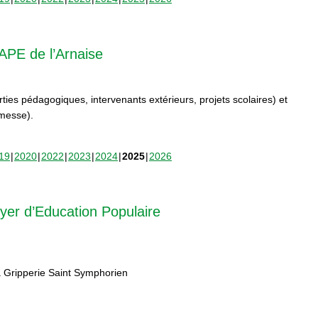
APE de l’Arnaise
orties pédagogiques, intervenants extérieurs, projets scolaires) et
rmesse).
19
2020
2022
2023
2024
2025
2026
yer d’Education Populaire
 Gripperie Saint Symphorien