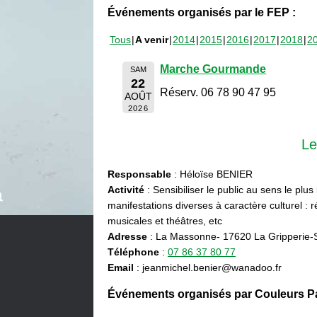
Événements organisés par le FEP :
Tous
A venir
2014
2015
2016
2017
2018
2
Marche Gourmande
SAM
22
Réserv. 06 78 90 47 95
AOÛT
2026
Le
Responsable
: Héloïse BENIER
Activité
: Sensibiliser le public au sens le plus
manifestations diverses à caractère culturel : ré
musicales et théâtres, etc
Adresse
: La Massonne- 17620 La Gripperie-
Téléphone
:
07 86 37 80 77
Email
: jeanmichel.benier@wanadoo.fr
Événements organisés par Couleurs Pa