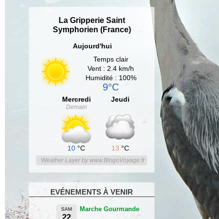
La Gripperie Saint
Symphorien (France)
Aujourd'hui
Temps clair
Vent : 2.4 km/h
Humidité : 100%
9°C
Mercredi
Jeudi
Demain
10
°C
13
°C
Weather Layer by www.BlogoVoyage.fr
EVÉNEMENTS À VENIR
Marche Gourmande
SAM
22