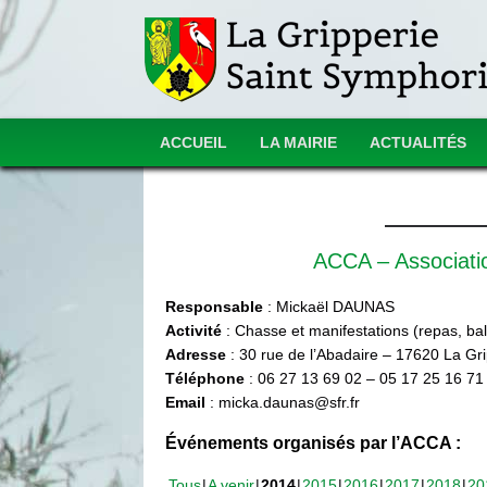
ACCUEIL
LA MAIRIE
ACTUALITÉS
ACCA – Associat
Responsable
: Mickaël DAUNAS
Activité
: Chasse et manifestations (repas, ball
Adresse
: 30 rue de l’Abadaire – 17620 La Gr
Téléphone
: 06 27 13 69 02 – 05 17 25 16 71
Email
: micka.daunas@sfr.fr
Événements organisés par l’ACCA :
Tous
A venir
2014
2015
2016
2017
2018
20