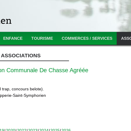
ENFANCE
TOURISME
COMMERCES / SERVICES
ASS
ASSOCIATIONS
ion Communale De Chasse Agréée
 trap, concours belote).
ipperie-Saint-Symphorien
19
2020
2022
2023
2024
2025
2026