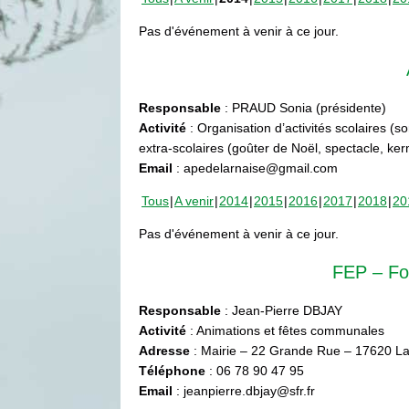
Pas d'événement à venir à ce jour.
Responsable
: PRAUD Sonia (présidente)
Activité
: Organisation d’activités scolaires (s
extra-scolaires (goûter de Noël, spectacle, ke
Email
: apedelarnaise@gmail.com
Tous
A venir
2014
2015
2016
2017
2018
20
Pas d'événement à venir à ce jour.
FEP – Fo
Responsable
: Jean-Pierre DBJAY
Activité
: Animations et fêtes communales
Adresse
: Mairie – 22 Grande Rue – 17620 La
Téléphone
: 06 78 90 47 95
Email
: jeanpierre.dbjay@sfr.fr