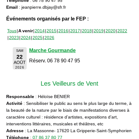
Téléphone
: 06 78 90 47 95
Email
: jeanpierre.dbjay@sfr.fr
Événements organisés par le FEP :
Tous
A venir
2014
2015
2016
2017
2018
2019
2020
2022
2023
2024
2025
2026
Marche Gourmande
SAM
22
Réserv. 06 78 90 47 95
AOÛT
2026
Les Veilleurs de Vent
Responsable
: Héloïse BENIER
Activité
: Sensibiliser le public au sens le plus large du terme, à
la beauté de la nature par le biais de manifestations diverses à
caractère culturel : résidence d’artistes, expositions d’art,
interventions littéraires, musicales et théâtres, etc
Adresse
: La Massonne- 17620 La Gripperie-Saint-Symphorien
Téléphone
:
07 86 37 80 77