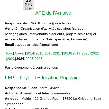
28
JUIN
2026
APE de l’Arnaise
Responsable
: PRAUD Sonia (présidente)
Activité
: Organisation d’activités scolaires (sorties
pédagogiques, intervenants extérieurs, projets scolaires) et
extra-scolaires (goûter de Noël, spectacle, kermesse).
Email
: apedelarnaise@gmail.com
Tous
A venir
2014
2015
2016
2017
2018
2019
2020
2022
2023
2024
2025
2026
Pas d'événement à venir à ce jour.
FEP – Foyer d’Education Populaire
Responsable
: Jean-Pierre DBJAY
Activité
: Animations et fêtes communales
Adresse
: Mairie – 22 Grande Rue – 17620 La Gripperie Saint
Symphorien