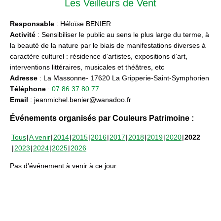
Les Veilleurs de Vent
Responsable
: Héloïse BENIER
Activité
: Sensibiliser le public au sens le plus large du terme, à
la beauté de la nature par le biais de manifestations diverses à
caractère culturel : résidence d’artistes, expositions d’art,
interventions littéraires, musicales et théâtres, etc
Adresse
: La Massonne- 17620 La Gripperie-Saint-Symphorien
Téléphone
:
07 86 37 80 77
Email
: jeanmichel.benier@wanadoo.fr
Événements organisés par Couleurs Patrimoine :
Tous
A venir
2014
2015
2016
2017
2018
2019
2020
2022
2023
2024
2025
2026
Pas d'événement à venir à ce jour.