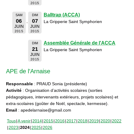
2015
Balltrap (ACCA)
SAM
DIM
06
07
La Gripperie Saint Symphorien
JUIN
JUIN
2015
2015
Assemblée Générale de l'ACCA
DIM
21
La Gripperie Saint Symphorien
JUIN
2015
APE de l’Arnaise
Responsable
: PRAUD Sonia (présidente)
Activité
: Organisation d’activités scolaires (sorties
pédagogiques, intervenants extérieurs, projets scolaires) et
extra-scolaires (goûter de Noël, spectacle, kermesse).
Email
: apedelarnaise@gmail.com
Tous
A venir
2014
2015
2016
2017
2018
2019
2020
2022
2023
2024
2025
2026