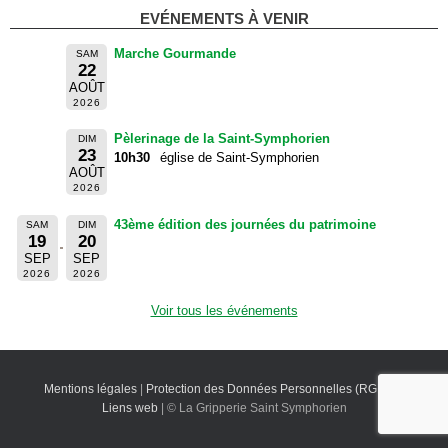
EVÉNEMENTS À VENIR
Marche Gourmande
SAM
22
AOÛT
2026
Pèlerinage de la Saint-Symphorien
DIM
23
10h30
église de Saint-Symphorien
AOÛT
2026
43ème édition des journées du patrimoine
SAM
DIM
19
20
SEP
SEP
2026
2026
Voir tous les événements
Mentions légales
|
Protection des Données Personnelles (RGPD)
|
Liens web
| © La Gripperie Saint Symphorien