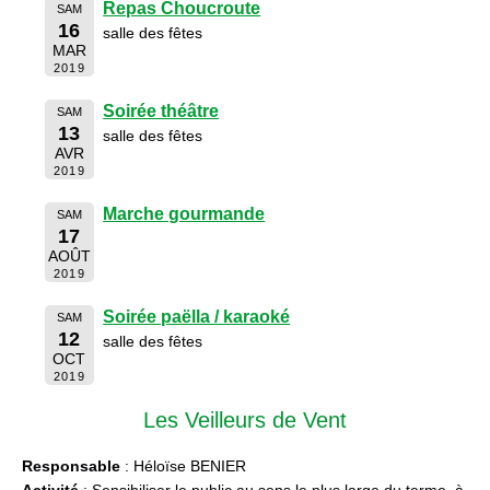
Repas Choucroute
SAM
16
salle des fêtes
MAR
2019
Soirée théâtre
SAM
13
salle des fêtes
AVR
2019
Marche gourmande
SAM
17
AOÛT
2019
Soirée paëlla / karaoké
SAM
12
salle des fêtes
OCT
2019
Les Veilleurs de Vent
Responsable
: Héloïse BENIER
Activité
: Sensibiliser le public au sens le plus large du terme, à