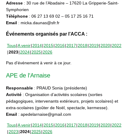
Adresse
: 30 rue de l’Abadaire – 17620 La Gripperie-Saint-
Symphorien
Téléphone
: 06 27 13 69 02 – 05 17 25 16 71
Email
: micka.daunas@sfr.fr
Événements organisés par l’ACCA :
Tous
A venir
2014
2015
2016
2017
2018
2019
2020
2022
2023
2024
2025
2026
Pas d'événement à venir à ce jour.
APE de l’Arnaise
Responsable
: PRAUD Sonia (présidente)
Activité
: Organisation d’activités scolaires (sorties
pédagogiques, intervenants extérieurs, projets scolaires) et
extra-scolaires (goûter de Noël, spectacle, kermesse).
Email
: apedelarnaise@gmail.com
Tous
A venir
2014
2015
2016
2017
2018
2019
2020
2022
2023
2024
2025
2026