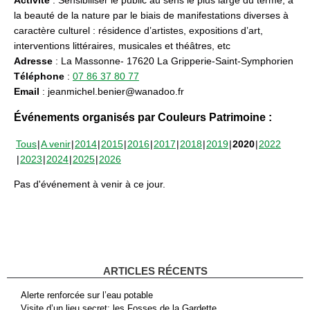
la beauté de la nature par le biais de manifestations diverses à
caractère culturel : résidence d’artistes, expositions d’art,
interventions littéraires, musicales et théâtres, etc
Adresse
: La Massonne- 17620 La Gripperie-Saint-Symphorien
Téléphone
:
07 86 37 80 77
Email
: jeanmichel.benier@wanadoo.fr
Événements organisés par Couleurs Patrimoine :
Tous
A venir
2014
2015
2016
2017
2018
2019
2020
2022
2023
2024
2025
2026
Pas d'événement à venir à ce jour.
ARTICLES RÉCENTS
Alerte renforcée sur l’eau potable
Visite d’un lieu secret: les Fosses de la Gardette