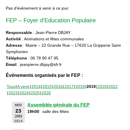
Pas d'événement à venir à ce jour.
FEP – Foyer d’Education Populaire
Responsable
: Jean-Pierre DBJAY
Activité
: Animations et fêtes communales
Adresse
: Mairie – 22 Grande Rue – 17620 La Gripperie Saint
Symphorien
Téléphone
: 06 78 90 47 95
Email
: jeanpierre.dbjay@sfr.fr
Événements organisés par le FEP :
Tous
A venir
2014
2015
2016
2017
2018
2019
2020
2022
2023
2024
2025
2026
Assemblée générale du FEP
MER
23
19h00
salle des fêtes
JAN
2019