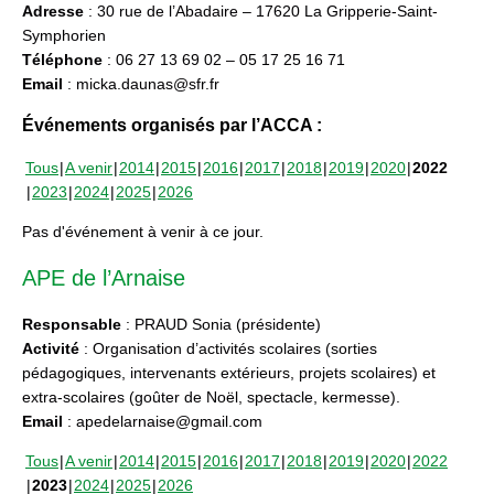
Adresse
: 30 rue de l’Abadaire – 17620 La Gripperie-Saint-
Symphorien
Téléphone
: 06 27 13 69 02 – 05 17 25 16 71
Email
: micka.daunas@sfr.fr
Événements organisés par l’ACCA :
Tous
A venir
2014
2015
2016
2017
2018
2019
2020
2022
2023
2024
2025
2026
Pas d'événement à venir à ce jour.
APE de l’Arnaise
Responsable
: PRAUD Sonia (présidente)
Activité
: Organisation d’activités scolaires (sorties
pédagogiques, intervenants extérieurs, projets scolaires) et
extra-scolaires (goûter de Noël, spectacle, kermesse).
Email
: apedelarnaise@gmail.com
Tous
A venir
2014
2015
2016
2017
2018
2019
2020
2022
2023
2024
2025
2026