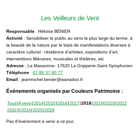
Les Veilleurs de Vent
Responsable
: Héloïse BENIER
Activité
: Sensibiliser le public au sens le plus large du terme, à
la beauté de la nature par le biais de manifestations diverses à
caractère culturel : résidence d’artistes, expositions d’art,
interventions littéraires, musicales et théâtres, etc
Adresse
: La Massonne- 17620 La Gripperie-Saint-Symphorien
Téléphone
:
07 86 37 80 77
Email
: jeanmichel.benier@wanadoo.fr
Événements organisés par Couleurs Patrimoine :
Tous
A venir
2014
2015
2016
2017
2018
2019
2020
2022
2023
2024
2025
2026
Pas d'événement à venir à ce jour.