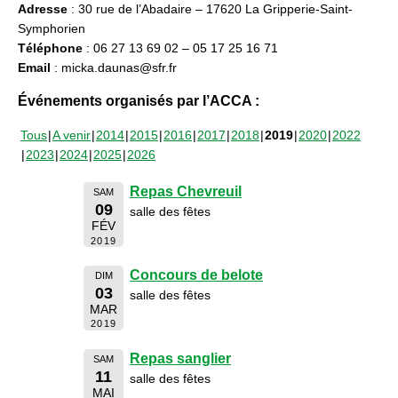
Adresse
: 30 rue de l’Abadaire – 17620 La Gripperie-Saint-
Symphorien
Téléphone
: 06 27 13 69 02 – 05 17 25 16 71
Email
: micka.daunas@sfr.fr
Événements organisés par l’ACCA :
Tous
A venir
2014
2015
2016
2017
2018
2019
2020
2022
2023
2024
2025
2026
Repas Chevreuil
SAM
09
salle des fêtes
FÉV
2019
Concours de belote
DIM
03
salle des fêtes
MAR
2019
Repas sanglier
SAM
11
salle des fêtes
MAI