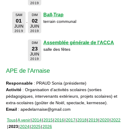
2019
Ball-Trap
SAM
DIM
01
02
terrain communal
JUIN
JUIN
2019
2019
Assemblée générale de l'ACCA
DIM
23
salle des fêtes
JUIN
2019
APE de l’Arnaise
Responsable
: PRAUD Sonia (présidente)
Activité
: Organisation d’activités scolaires (sorties
pédagogiques, intervenants extérieurs, projets scolaires) et
extra-scolaires (goûter de Noël, spectacle, kermesse).
Email
: apedelarnaise@gmail.com
Tous
A venir
2014
2015
2016
2017
2018
2019
2020
2022
2023
2024
2025
2026