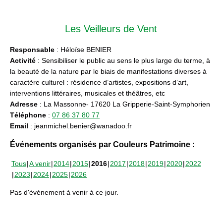
Les Veilleurs de Vent
Responsable
: Héloïse BENIER
Activité
: Sensibiliser le public au sens le plus large du terme, à
la beauté de la nature par le biais de manifestations diverses à
caractère culturel : résidence d’artistes, expositions d’art,
interventions littéraires, musicales et théâtres, etc
Adresse
: La Massonne- 17620 La Gripperie-Saint-Symphorien
Téléphone
:
07 86 37 80 77
Email
: jeanmichel.benier@wanadoo.fr
Événements organisés par Couleurs Patrimoine :
Tous
A venir
2014
2015
2016
2017
2018
2019
2020
2022
2023
2024
2025
2026
Pas d'événement à venir à ce jour.