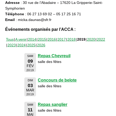
Adresse
: 30 rue de l’Abadaire – 17620 La Gripperie-Saint-
Symphorien
Téléphone
: 06 27 13 69 02 – 05 17 25 16 71
Email
: micka.daunas@sfr.fr
Événements organisés par l’ACCA :
Tous
A venir
2014
2015
2016
2017
2018
2019
2020
2022
2023
2024
2025
2026
Repas Chevreuil
SAM
09
salle des fêtes
FÉV
2019
Concours de belote
DIM
03
salle des fêtes
MAR
2019
Repas sanglier
SAM
11
salle des fêtes
MAI