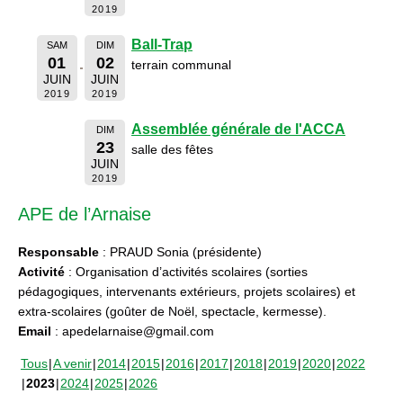
2019
Ball-Trap
SAM
DIM
01
02
terrain communal
JUIN
JUIN
2019
2019
Assemblée générale de l'ACCA
DIM
23
salle des fêtes
JUIN
2019
APE de l’Arnaise
Responsable
: PRAUD Sonia (présidente)
Activité
: Organisation d’activités scolaires (sorties
pédagogiques, intervenants extérieurs, projets scolaires) et
extra-scolaires (goûter de Noël, spectacle, kermesse).
Email
: apedelarnaise@gmail.com
Tous
A venir
2014
2015
2016
2017
2018
2019
2020
2022
2023
2024
2025
2026