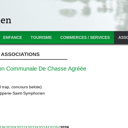
ENFANCE
TOURISME
COMMERCES / SERVICES
ASS
ASSOCIATIONS
ion Communale De Chasse Agréée
 trap, concours belote).
ipperie-Saint-Symphorien
19
2020
2022
2023
2024
2025
2026