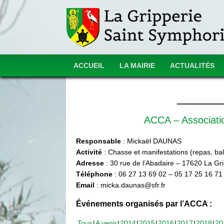
ACCUEIL
LA MAIRIE
ACTUALITÉS
ACCA – Associat
Responsable
: Mickaël DAUNAS
Activité
: Chasse et manifestations (repas, ball
Adresse
: 30 rue de l’Abadaire – 17620 La Gr
Téléphone
: 06 27 13 69 02 – 05 17 25 16 71
Email
: micka.daunas@sfr.fr
Événements organisés par l’ACCA :
Tous
A venir
2014
2015
2016
2017
2018
20