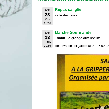
Repas sanglier
SAM
23
salle des fêtes
MAI
2026
Marche Gourmande
SAM
13
18h00
la grange aux Boeufs
JUIN
Réservation obligatoire 06 27 13 69 0
2026