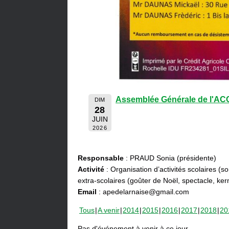
Assemblée Générale de l'A
DIM
28
JUIN
2026
Responsable
: PRAUD Sonia (présidente)
Activité
: Organisation d’activités scolaires (s
extra-scolaires (goûter de Noël, spectacle, ke
Email
: apedelarnaise@gmail.com
Tous
A venir
2014
2015
2016
2017
2018
20
Pas d'événement à venir à ce jour.