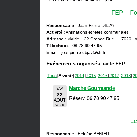
FEP – Fo
Responsable
: Jean-Pierre DBJAY
Activité
: Animations et fêtes communales
Adresse
: Mairie – 22 Grande Rue – 17620 La
Téléphone
: 06 78 90 47 95
Email
: jeanpierre.dbjay@sfr.fr
Événements organisés par le FEP :
Tous
A venir
2014
2015
2016
2017
2018
2
Marche Gourmande
SAM
22
Réserv. 06 78 90 47 95
AOÛT
2026
Le
Responsable
: Héloïse BENIER