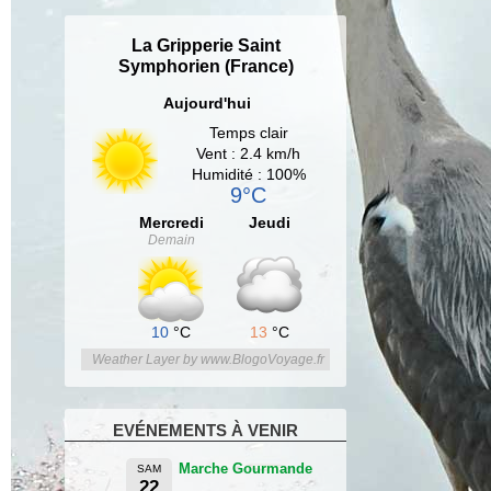
La Gripperie Saint
Symphorien (France)
Aujourd'hui
Temps clair
Vent : 2.4 km/h
Humidité : 100%
9°C
Mercredi
Jeudi
Demain
10
°C
13
°C
Weather Layer by www.BlogoVoyage.fr
EVÉNEMENTS À VENIR
Marche Gourmande
SAM
22