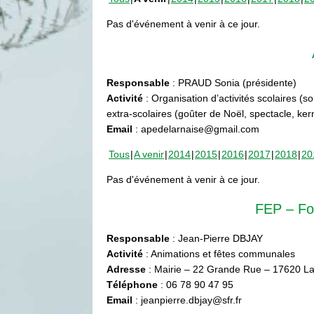
Pas d'événement à venir à ce jour.
Responsable
: PRAUD Sonia (présidente)
Activité
: Organisation d’activités scolaires (s
extra-scolaires (goûter de Noël, spectacle, ke
Email
: apedelarnaise@gmail.com
Tous
A venir
2014
2015
2016
2017
2018
20
Pas d'événement à venir à ce jour.
FEP – Fo
Responsable
: Jean-Pierre DBJAY
Activité
: Animations et fêtes communales
Adresse
: Mairie – 22 Grande Rue – 17620 La
Téléphone
: 06 78 90 47 95
Email
: jeanpierre.dbjay@sfr.fr