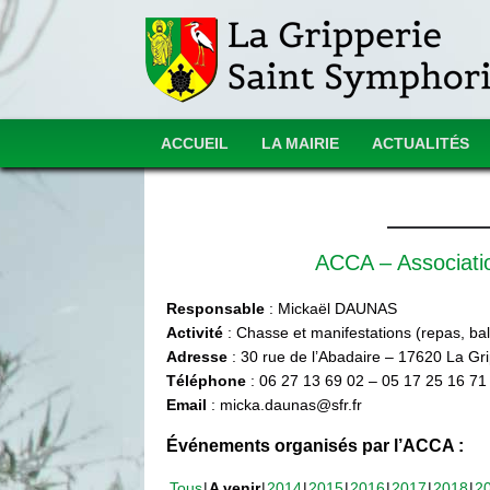
ACCUEIL
LA MAIRIE
ACTUALITÉS
ACCA – Associat
Responsable
: Mickaël DAUNAS
Activité
: Chasse et manifestations (repas, ball
Adresse
: 30 rue de l’Abadaire – 17620 La Gr
Téléphone
: 06 27 13 69 02 – 05 17 25 16 71
Email
: micka.daunas@sfr.fr
Événements organisés par l’ACCA :
Tous
A venir
2014
2015
2016
2017
2018
2