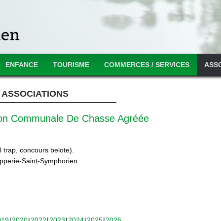
ENFANCE
TOURISME
COMMERCES / SERVICES
ASS
ASSOCIATIONS
ion Communale De Chasse Agréée
 trap, concours belote).
ipperie-Saint-Symphorien
019
2020
2022
2023
2024
2025
2026