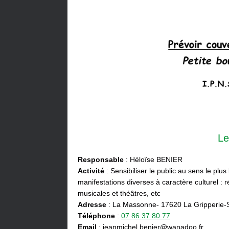
Le
Responsable
: Héloïse BENIER
Activité
: Sensibiliser le public au sens le plus
manifestations diverses à caractère culturel : ré
musicales et théâtres, etc
Adresse
: La Massonne- 17620 La Gripperie-
Téléphone
:
07 86 37 80 77
Email
: jeanmichel.benier@wanadoo.fr