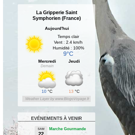
La Gripperie Saint
Symphorien (France)
Aujourd'hui
Temps clair
Vent : 2.4 km/h
Humidité : 100%
9°C
Mercredi
Jeudi
Demain
10
°C
13
°C
Weather Layer by www.BlogoVoyage.fr
EVÉNEMENTS À VENIR
Marche Gourmande
SAM
22