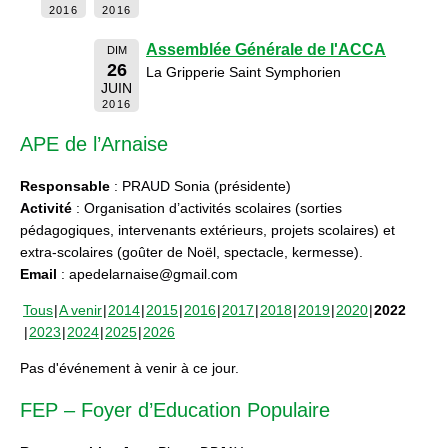
2016
2016
Assemblée Générale de l'ACCA
DIM
26
La Gripperie Saint Symphorien
JUIN
2016
APE de l’Arnaise
Responsable
: PRAUD Sonia (présidente)
Activité
: Organisation d’activités scolaires (sorties
pédagogiques, intervenants extérieurs, projets scolaires) et
extra-scolaires (goûter de Noël, spectacle, kermesse).
Email
: apedelarnaise@gmail.com
Tous
A venir
2014
2015
2016
2017
2018
2019
2020
2022
2023
2024
2025
2026
Pas d'événement à venir à ce jour.
FEP – Foyer d’Education Populaire