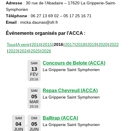
Adresse
: 30 rue de l’Abadaire – 17620 La Gripperie-Saint-
Symphorien
Téléphone
: 06 27 13 69 02 – 05 17 25 16 71
Email
: micka.daunas@sfr.fr
Événements organisés par l’ACCA :
Tous
A venir
2014
2015
2016
2017
2018
2019
2020
2022
2023
2024
2025
2026
Concours de Belote (ACCA)
SAM
13
La Gripperie Saint Symphorien
FÉV
2016
Repas Chevreuil (ACCA)
SAM
05
La Gripperie Saint Symphorien
MAR
2016
Balltrap (ACCA)
SAM
DIM
04
05
La Gripperie Saint Symphorien
JUIN
JUIN