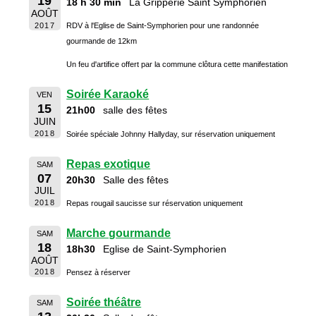
19
18 h 30 min
La Gripperie Saint Symphorien
AOÛT
2017
RDV à l'Eglise de Saint-Symphorien pour une randonnée
gourmande de 12km
Un feu d'artifice offert par la commune clôtura cette manifestation
Soirée Karaoké
VEN
15
21h00
salle des fêtes
JUIN
2018
Soirée spéciale Johnny Hallyday, sur réservation uniquement
Repas exotique
SAM
07
20h30
Salle des fêtes
JUIL
2018
Repas rougail saucisse sur réservation uniquement
Marche gourmande
SAM
18
18h30
Eglise de Saint-Symphorien
AOÛT
2018
Pensez à réserver
Soirée théâtre
SAM