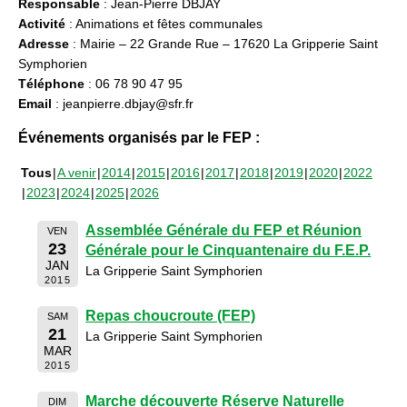
Responsable
: Jean-Pierre DBJAY
Activité
: Animations et fêtes communales
Adresse
: Mairie – 22 Grande Rue – 17620 La Gripperie Saint
Symphorien
Téléphone
: 06 78 90 47 95
Email
: jeanpierre.dbjay@sfr.fr
Événements organisés par le FEP :
Tous
A venir
2014
2015
2016
2017
2018
2019
2020
2022
2023
2024
2025
2026
Assemblée Générale du FEP et Réunion
VEN
23
Générale pour le Cinquantenaire du F.E.P.
JAN
La Gripperie Saint Symphorien
2015
Repas choucroute (FEP)
SAM
21
La Gripperie Saint Symphorien
MAR
2015
Marche découverte Réserve Naturelle
DIM