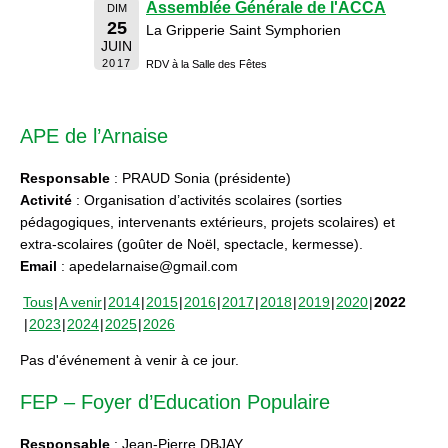
Assemblée Générale de l'ACCA
DIM
25
La Gripperie Saint Symphorien
JUIN
2017
RDV à la Salle des Fêtes
APE de l’Arnaise
Responsable
: PRAUD Sonia (présidente)
Activité
: Organisation d’activités scolaires (sorties
pédagogiques, intervenants extérieurs, projets scolaires) et
extra-scolaires (goûter de Noël, spectacle, kermesse).
Email
: apedelarnaise@gmail.com
Tous
A venir
2014
2015
2016
2017
2018
2019
2020
2022
2023
2024
2025
2026
Pas d'événement à venir à ce jour.
FEP – Foyer d’Education Populaire
Responsable
: Jean-Pierre DBJAY