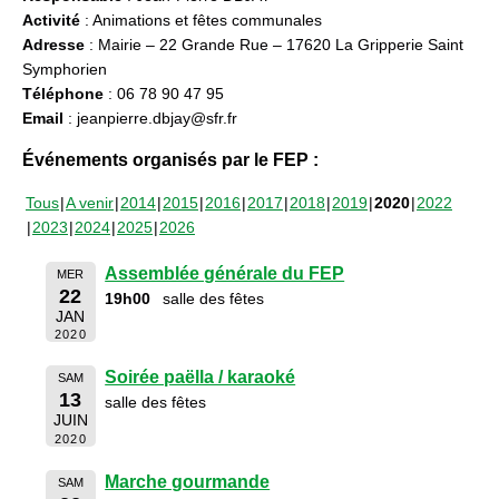
Activité
: Animations et fêtes communales
Adresse
: Mairie – 22 Grande Rue – 17620 La Gripperie Saint
Symphorien
Téléphone
: 06 78 90 47 95
Email
: jeanpierre.dbjay@sfr.fr
Événements organisés par le FEP :
Tous
A venir
2014
2015
2016
2017
2018
2019
2020
2022
2023
2024
2025
2026
Assemblée générale du FEP
MER
22
19h00
salle des fêtes
JAN
2020
Soirée paëlla / karaoké
SAM
13
salle des fêtes
JUIN
2020
Marche gourmande
SAM