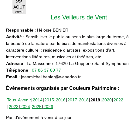
22
AOÛT
2020
Les Veilleurs de Vent
Responsable
: Héloïse BENIER
Activité
: Sensibiliser le public au sens le plus large du terme, à
la beauté de la nature par le biais de manifestations diverses à
caractère culturel : résidence d’artistes, expositions d’art,
interventions littéraires, musicales et théâtres, etc
Adresse
: La Massonne- 17620 La Gripperie-Saint-Symphorien
Téléphone
:
07 86 37 80 77
Email
: jeanmichel.benier@wanadoo.fr
Événements organisés par Couleurs Patrimoine :
Tous
A venir
2014
2015
2016
2017
2018
2019
2020
2022
2023
2024
2025
2026
Pas d'événement à venir à ce jour.