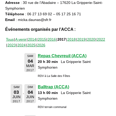
Adresse
: 30 rue de l’Abadaire – 17620 La Gripperie-Saint-
Symphorien
Téléphone
: 06 27 13 69 02 – 05 17 25 16 71
Email
: micka.daunas@sfr.fr
Événements organisés par l’ACCA :
Tous
A venir
2014
2015
2016
2017
2018
2019
2020
2022
2023
2024
2025
2026
Repas Chevreuil (ACCA)
SAM
04
20 h 30 min
La Gripperie Saint
MAR
Symphorien
2017
RDV à La Salle des Fêtes
Balltrap (ACCA)
SAM
DIM
03
04
13 h 00 min
La Gripperie Saint
JUIN
JUIN
Symphorien
2017
2017
RDV terrain communal