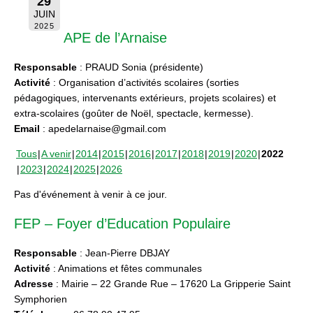
29
JUIN
2025
APE de l’Arnaise
Responsable
: PRAUD Sonia (présidente)
Activité
: Organisation d’activités scolaires (sorties
pédagogiques, intervenants extérieurs, projets scolaires) et
extra-scolaires (goûter de Noël, spectacle, kermesse).
Email
: apedelarnaise@gmail.com
Tous
A venir
2014
2015
2016
2017
2018
2019
2020
2022
2023
2024
2025
2026
Pas d'événement à venir à ce jour.
FEP – Foyer d’Education Populaire
Responsable
: Jean-Pierre DBJAY
Activité
: Animations et fêtes communales
Adresse
: Mairie – 22 Grande Rue – 17620 La Gripperie Saint
Symphorien