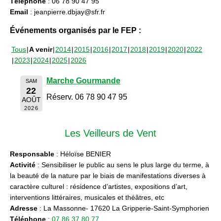
Téléphone
: 06 78 90 47 95
Email
: jeanpierre.dbjay@sfr.fr
Événements organisés par le FEP :
Tous
A venir
2014
2015
2016
2017
2018
2019
2020
2022
2023
2024
2025
2026
Marche Gourmande
SAM
22
Réserv. 06 78 90 47 95
AOÛT
2026
Les Veilleurs de Vent
Responsable
: Héloïse BENIER
Activité
: Sensibiliser le public au sens le plus large du terme, à
la beauté de la nature par le biais de manifestations diverses à
caractère culturel : résidence d’artistes, expositions d’art,
interventions littéraires, musicales et théâtres, etc
Adresse
: La Massonne- 17620 La Gripperie-Saint-Symphorien
Téléphone
:
07 86 37 80 77