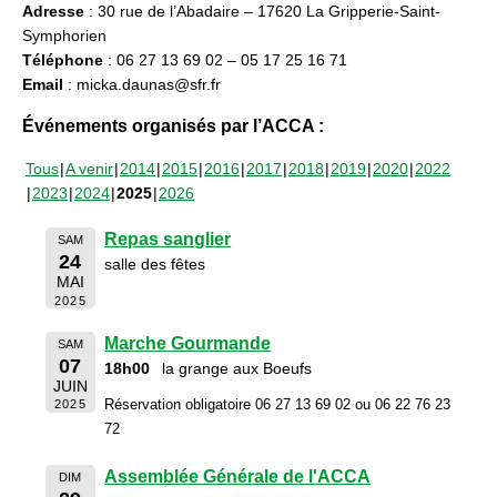
Adresse
: 30 rue de l’Abadaire – 17620 La Gripperie-Saint-
Symphorien
Téléphone
: 06 27 13 69 02 – 05 17 25 16 71
Email
: micka.daunas@sfr.fr
Événements organisés par l’ACCA :
Tous
A venir
2014
2015
2016
2017
2018
2019
2020
2022
2023
2024
2025
2026
Repas sanglier
SAM
24
salle des fêtes
MAI
2025
Marche Gourmande
SAM
07
18h00
la grange aux Boeufs
JUIN
Réservation obligatoire 06 27 13 69 02 ou 06 22 76 23
2025
72
Assemblée Générale de l'ACCA
DIM