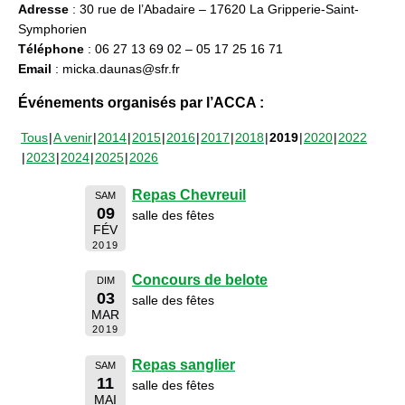
Adresse
: 30 rue de l’Abadaire – 17620 La Gripperie-Saint-
Symphorien
Téléphone
: 06 27 13 69 02 – 05 17 25 16 71
Email
: micka.daunas@sfr.fr
Événements organisés par l’ACCA :
Tous
A venir
2014
2015
2016
2017
2018
2019
2020
2022
2023
2024
2025
2026
Repas Chevreuil
SAM
09
salle des fêtes
FÉV
2019
Concours de belote
DIM
03
salle des fêtes
MAR
2019
Repas sanglier
SAM
11
salle des fêtes
MAI