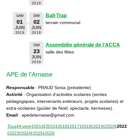
2019
Ball-Trap
SAM
DIM
01
02
terrain communal
JUIN
JUIN
2019
2019
Assemblée générale de l'ACCA
DIM
23
salle des fêtes
JUIN
2019
APE de l’Arnaise
Responsable
: PRAUD Sonia (présidente)
Activité
: Organisation d’activités scolaires (sorties
pédagogiques, intervenants extérieurs, projets scolaires) et
extra-scolaires (goûter de Noël, spectacle, kermesse).
Email
: apedelarnaise@gmail.com
Tous
A venir
2014
2015
2016
2017
2018
2019
2020
2022
2023
2024
2025
2026