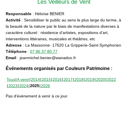
Les Veilleurs de Vent
Responsable
: Héloïse BENIER
Activité
: Sensibiliser le public au sens le plus large du terme, à
la beauté de la nature par le biais de manifestations diverses à
caractère culturel : résidence d’artistes, expositions d’art,
interventions littéraires, musicales et théâtres, etc
Adresse
: La Massonne- 17620 La Gripperie-Saint-Symphorien
Téléphone
:
07 86 37 80 77
Email
: jeanmichel.benier@wanadoo.fr
Événements organisés par Couleurs Patrimoine :
Tous
A venir
2014
2015
2016
2017
2018
2019
2020
2022
2023
2024
2025
2026
Pas d'événement à venir à ce jour.