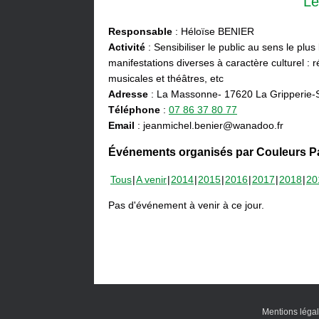
Le
Responsable
: Héloïse BENIER
Activité
: Sensibiliser le public au sens le plus
manifestations diverses à caractère culturel : ré
musicales et théâtres, etc
Adresse
: La Massonne- 17620 La Gripperie-
Téléphone
:
07 86 37 80 77
Email
: jeanmichel.benier@wanadoo.fr
Événements organisés par Couleurs Pa
Tous
A venir
2014
2015
2016
2017
2018
20
Pas d'événement à venir à ce jour.
Mentions léga