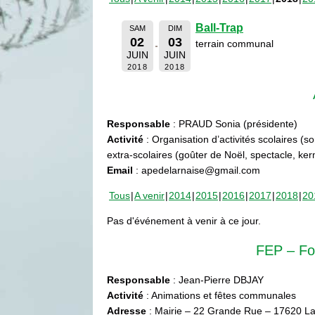
Ball-Trap
SAM
DIM
02
03
terrain communal
JUIN
JUIN
2018
2018
Responsable
: PRAUD Sonia (présidente)
Activité
: Organisation d’activités scolaires (s
extra-scolaires (goûter de Noël, spectacle, ke
Email
: apedelarnaise@gmail.com
Tous
A venir
2014
2015
2016
2017
2018
20
Pas d'événement à venir à ce jour.
FEP – Fo
Responsable
: Jean-Pierre DBJAY
Activité
: Animations et fêtes communales
Adresse
: Mairie – 22 Grande Rue – 17620 La