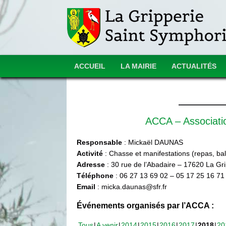
ACCUEIL
LA MAIRIE
ACTUALITÉS
ACCA – Associat
Responsable
: Mickaël DAUNAS
Activité
: Chasse et manifestations (repas, ball
Adresse
: 30 rue de l’Abadaire – 17620 La Gr
Téléphone
: 06 27 13 69 02 – 05 17 25 16 71
Email
: micka.daunas@sfr.fr
Événements organisés par l’ACCA :
Tous
A venir
2014
2015
2016
2017
2018
20