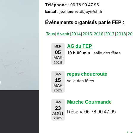
Téléphone
: 06 78 90 47 95
Email
: jeanpierre.dbjay@sfr.fr
Événements organisés par le FEP :
Tous
A venir
2014
2015
2016
2017
2018
20
AG du FEP
MER
05
19 h 00 min
salle des fêtes
MAR
2025
repas choucroute
SAM
15
salle des fêtes
MAR
2025
Marche Gourmande
SAM
23
Réserv. 06 78 90 47 95
AOÛT
2025