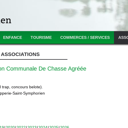
ENFANCE
TOURISME
COMMERCES / SERVICES
ASS
ASSOCIATIONS
ion Communale De Chasse Agréée
 trap, concours belote).
ipperie-Saint-Symphorien
19
2020
2022
2023
2024
2025
2026