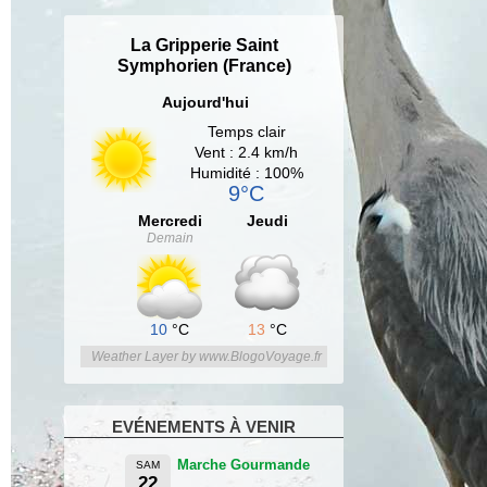
La Gripperie Saint
Symphorien (France)
Aujourd'hui
Temps clair
Vent : 2.4 km/h
Humidité : 100%
9°C
Mercredi
Jeudi
Demain
10
°C
13
°C
Weather Layer by www.BlogoVoyage.fr
EVÉNEMENTS À VENIR
Marche Gourmande
SAM
22