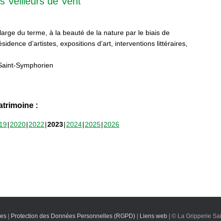
s Veilleurs de Vent
 large du terme, à la beauté de la nature par le biais de
sidence d’artistes, expositions d’art, interventions littéraires,
Saint-Symphorien
trimoine :
19
2020
2022
2023
2024
2025
2026
les
|
Protection des Données Personnelles (RGPD)
|
Liens web
| © La Gripperie Sa