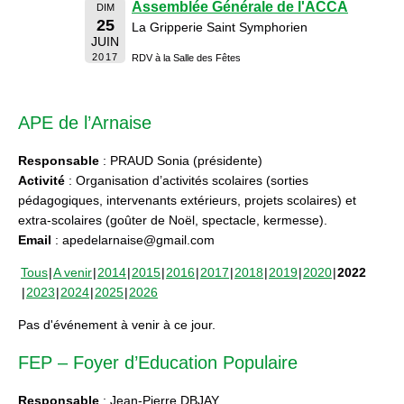
Assemblée Générale de l'ACCA
DIM
25
La Gripperie Saint Symphorien
JUIN
2017
RDV à la Salle des Fêtes
APE de l’Arnaise
Responsable
: PRAUD Sonia (présidente)
Activité
: Organisation d’activités scolaires (sorties
pédagogiques, intervenants extérieurs, projets scolaires) et
extra-scolaires (goûter de Noël, spectacle, kermesse).
Email
: apedelarnaise@gmail.com
Tous
A venir
2014
2015
2016
2017
2018
2019
2020
2022
2023
2024
2025
2026
Pas d'événement à venir à ce jour.
FEP – Foyer d’Education Populaire
Responsable
: Jean-Pierre DBJAY