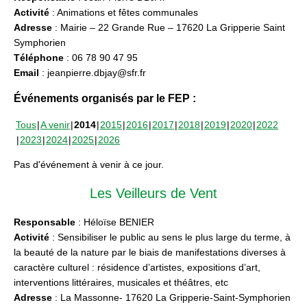
Activité
: Animations et fêtes communales
Adresse
: Mairie – 22 Grande Rue – 17620 La Gripperie Saint
Symphorien
Téléphone
: 06 78 90 47 95
Email
: jeanpierre.dbjay@sfr.fr
Événements organisés par le FEP :
Tous
A venir
2014
2015
2016
2017
2018
2019
2020
2022
2023
2024
2025
2026
Pas d'événement à venir à ce jour.
Les Veilleurs de Vent
Responsable
: Héloïse BENIER
Activité
: Sensibiliser le public au sens le plus large du terme, à
la beauté de la nature par le biais de manifestations diverses à
caractère culturel : résidence d’artistes, expositions d’art,
interventions littéraires, musicales et théâtres, etc
Adresse
: La Massonne- 17620 La Gripperie-Saint-Symphorien