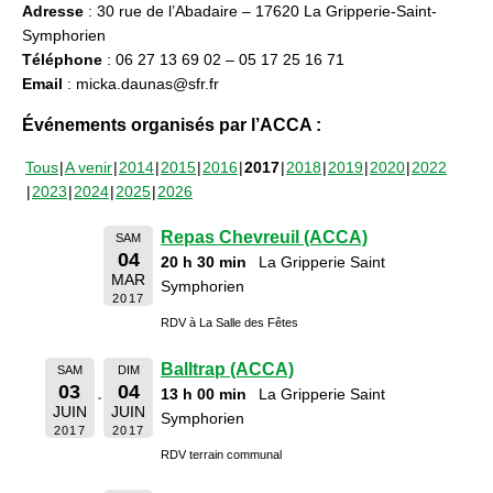
Adresse
: 30 rue de l’Abadaire – 17620 La Gripperie-Saint-
Symphorien
Téléphone
: 06 27 13 69 02 – 05 17 25 16 71
Email
: micka.daunas@sfr.fr
Événements organisés par l’ACCA :
Tous
A venir
2014
2015
2016
2017
2018
2019
2020
2022
2023
2024
2025
2026
Repas Chevreuil (ACCA)
SAM
04
20 h 30 min
La Gripperie Saint
MAR
Symphorien
2017
RDV à La Salle des Fêtes
Balltrap (ACCA)
SAM
DIM
03
04
13 h 00 min
La Gripperie Saint
JUIN
JUIN
Symphorien
2017
2017
RDV terrain communal