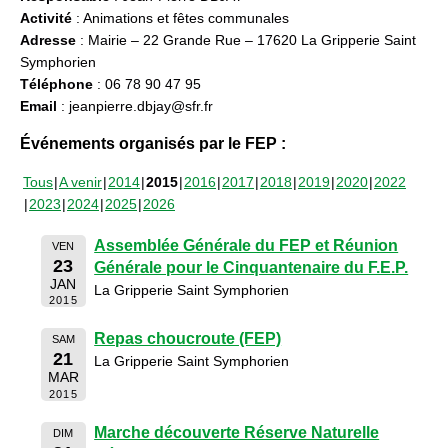
Activité
: Animations et fêtes communales
Adresse
: Mairie – 22 Grande Rue – 17620 La Gripperie Saint
Symphorien
Téléphone
: 06 78 90 47 95
Email
: jeanpierre.dbjay@sfr.fr
Événements organisés par le FEP :
Tous
A venir
2014
2015
2016
2017
2018
2019
2020
2022
2023
2024
2025
2026
Assemblée Générale du FEP et Réunion
VEN
23
Générale pour le Cinquantenaire du F.E.P.
JAN
La Gripperie Saint Symphorien
2015
Repas choucroute (FEP)
SAM
21
La Gripperie Saint Symphorien
MAR
2015
Marche découverte Réserve Naturelle
DIM