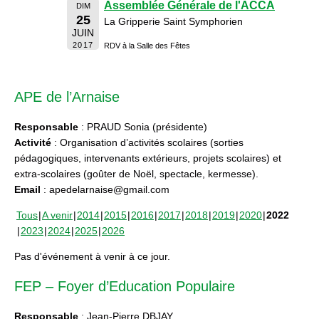
Assemblée Générale de l'ACCA
DIM
25
La Gripperie Saint Symphorien
JUIN
2017
RDV à la Salle des Fêtes
APE de l’Arnaise
Responsable
: PRAUD Sonia (présidente)
Activité
: Organisation d’activités scolaires (sorties
pédagogiques, intervenants extérieurs, projets scolaires) et
extra-scolaires (goûter de Noël, spectacle, kermesse).
Email
: apedelarnaise@gmail.com
Tous
A venir
2014
2015
2016
2017
2018
2019
2020
2022
2023
2024
2025
2026
Pas d'événement à venir à ce jour.
FEP – Foyer d’Education Populaire
Responsable
: Jean-Pierre DBJAY