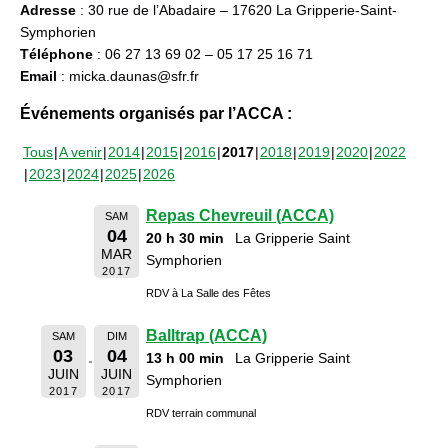
Adresse
: 30 rue de l’Abadaire – 17620 La Gripperie-Saint-
Symphorien
Téléphone
: 06 27 13 69 02 – 05 17 25 16 71
Email
: micka.daunas@sfr.fr
Événements organisés par l’ACCA :
Tous
A venir
2014
2015
2016
2017
2018
2019
2020
2022
2023
2024
2025
2026
Repas Chevreuil (ACCA)
SAM
04
20 h 30 min
La Gripperie Saint
MAR
Symphorien
2017
RDV à La Salle des Fêtes
Balltrap (ACCA)
SAM
DIM
03
04
13 h 00 min
La Gripperie Saint
JUIN
JUIN
Symphorien
2017
2017
RDV terrain communal