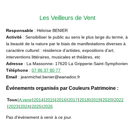
Les Veilleurs de Vent
Responsable
: Héloïse BENIER
Activité
: Sensibiliser le public au sens le plus large du terme, à
la beauté de la nature par le biais de manifestations diverses à
caractère culturel : résidence d’artistes, expositions d’art,
interventions littéraires, musicales et théâtres, etc
Adresse
: La Massonne- 17620 La Gripperie-Saint-Symphorien
Téléphone
:
07 86 37 80 77
Email
: jeanmichel.benier@wanadoo.fr
Événements organisés par Couleurs Patrimoine :
Tous
A venir
2014
2015
2016
2017
2018
2019
2020
2022
2023
2024
2025
2026
Pas d'événement à venir à ce jour.