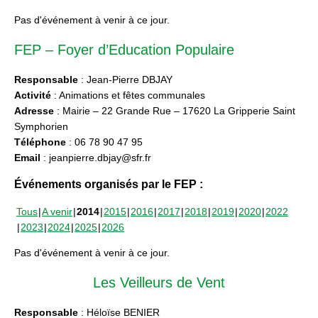
Pas d'événement à venir à ce jour.
FEP – Foyer d’Education Populaire
Responsable
: Jean-Pierre DBJAY
Activité
: Animations et fêtes communales
Adresse
: Mairie – 22 Grande Rue – 17620 La Gripperie Saint
Symphorien
Téléphone
: 06 78 90 47 95
Email
: jeanpierre.dbjay@sfr.fr
Événements organisés par le FEP :
Tous
A venir
2014
2015
2016
2017
2018
2019
2020
2022
2023
2024
2025
2026
Pas d'événement à venir à ce jour.
Les Veilleurs de Vent
Responsable
: Héloïse BENIER