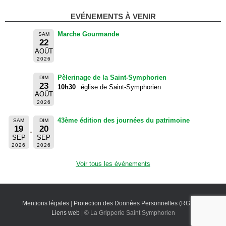
EVÉNEMENTS À VENIR
Marche Gourmande
SAM
22
AOÛT
2026
Pèlerinage de la Saint-Symphorien
DIM
23
10h30
église de Saint-Symphorien
AOÛT
2026
43ème édition des journées du patrimoine
SAM
DIM
19
20
SEP
SEP
2026
2026
Voir tous les événements
Mentions légales
|
Protection des Données Personnelles (RGPD)
|
Liens web
| © La Gripperie Saint Symphorien