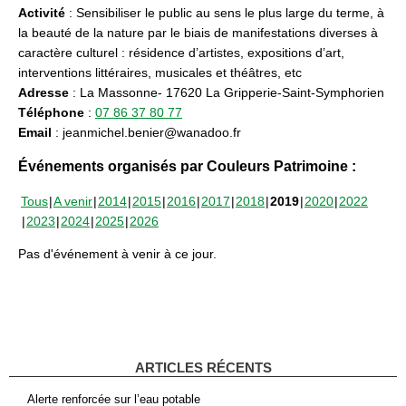
Activité
: Sensibiliser le public au sens le plus large du terme, à
la beauté de la nature par le biais de manifestations diverses à
caractère culturel : résidence d’artistes, expositions d’art,
interventions littéraires, musicales et théâtres, etc
Adresse
: La Massonne- 17620 La Gripperie-Saint-Symphorien
Téléphone
:
07 86 37 80 77
Email
: jeanmichel.benier@wanadoo.fr
Événements organisés par Couleurs Patrimoine :
Tous
A venir
2014
2015
2016
2017
2018
2019
2020
2022
2023
2024
2025
2026
Pas d'événement à venir à ce jour.
ARTICLES RÉCENTS
Alerte renforcée sur l’eau potable