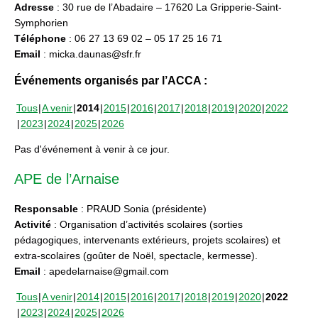
Adresse
: 30 rue de l’Abadaire – 17620 La Gripperie-Saint-
Symphorien
Téléphone
: 06 27 13 69 02 – 05 17 25 16 71
Email
: micka.daunas@sfr.fr
Événements organisés par l’ACCA :
Tous
A venir
2014
2015
2016
2017
2018
2019
2020
2022
2023
2024
2025
2026
Pas d'événement à venir à ce jour.
APE de l’Arnaise
Responsable
: PRAUD Sonia (présidente)
Activité
: Organisation d’activités scolaires (sorties
pédagogiques, intervenants extérieurs, projets scolaires) et
extra-scolaires (goûter de Noël, spectacle, kermesse).
Email
: apedelarnaise@gmail.com
Tous
A venir
2014
2015
2016
2017
2018
2019
2020
2022
2023
2024
2025
2026