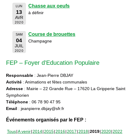
Chasse aux oeufs
LUN
13
à définir
AVR
2020
Course de brouettes
SAM
04
Champagne
JUIL
2020
FEP – Foyer d’Education Populaire
Responsable
: Jean-Pierre DBJAY
Activité
: Animations et fêtes communales
Adresse
: Mairie – 22 Grande Rue – 17620 La Gripperie Saint
Symphorien
Téléphone
: 06 78 90 47 95
Email
: jeanpierre.dbjay@sfr.fr
Événements organisés par le FEP :
Tous
A venir
2014
2015
2016
2017
2018
2019
2020
2022