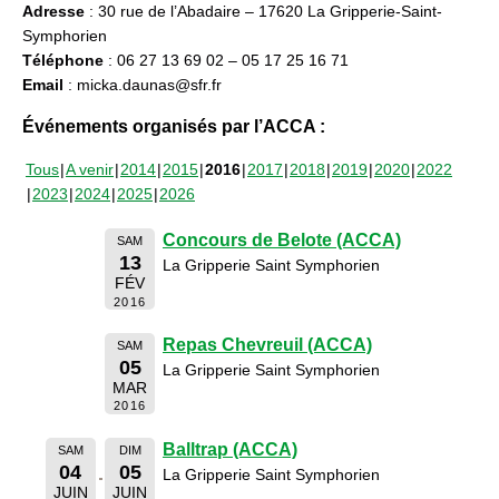
Adresse
: 30 rue de l’Abadaire – 17620 La Gripperie-Saint-
Symphorien
Téléphone
: 06 27 13 69 02 – 05 17 25 16 71
Email
: micka.daunas@sfr.fr
Événements organisés par l’ACCA :
Tous
A venir
2014
2015
2016
2017
2018
2019
2020
2022
2023
2024
2025
2026
Concours de Belote (ACCA)
SAM
13
La Gripperie Saint Symphorien
FÉV
2016
Repas Chevreuil (ACCA)
SAM
05
La Gripperie Saint Symphorien
MAR
2016
Balltrap (ACCA)
SAM
DIM
04
05
La Gripperie Saint Symphorien
JUIN
JUIN