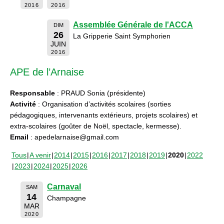
2016
2016
Assemblée Générale de l'ACCA
DIM
26
La Gripperie Saint Symphorien
JUIN
2016
APE de l’Arnaise
Responsable
: PRAUD Sonia (présidente)
Activité
: Organisation d’activités scolaires (sorties
pédagogiques, intervenants extérieurs, projets scolaires) et
extra-scolaires (goûter de Noël, spectacle, kermesse).
Email
: apedelarnaise@gmail.com
Tous
A venir
2014
2015
2016
2017
2018
2019
2020
2022
2023
2024
2025
2026
Carnaval
SAM
14
Champagne
MAR
2020