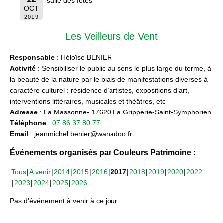
salle des fêtes
OCT
2019
Les Veilleurs de Vent
Responsable
: Héloïse BENIER
Activité
: Sensibiliser le public au sens le plus large du terme, à
la beauté de la nature par le biais de manifestations diverses à
caractère culturel : résidence d’artistes, expositions d’art,
interventions littéraires, musicales et théâtres, etc
Adresse
: La Massonne- 17620 La Gripperie-Saint-Symphorien
Téléphone
:
07 86 37 80 77
Email
: jeanmichel.benier@wanadoo.fr
Événements organisés par Couleurs Patrimoine :
Tous
A venir
2014
2015
2016
2017
2018
2019
2020
2022
2023
2024
2025
2026
Pas d'événement à venir à ce jour.