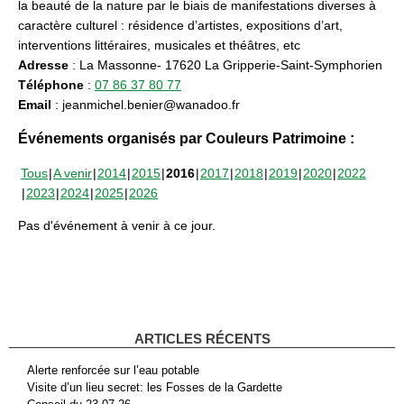
la beauté de la nature par le biais de manifestations diverses à
caractère culturel : résidence d’artistes, expositions d’art,
interventions littéraires, musicales et théâtres, etc
Adresse
: La Massonne- 17620 La Gripperie-Saint-Symphorien
Téléphone
:
07 86 37 80 77
Email
: jeanmichel.benier@wanadoo.fr
Événements organisés par Couleurs Patrimoine :
Tous
A venir
2014
2015
2016
2017
2018
2019
2020
2022
2023
2024
2025
2026
Pas d'événement à venir à ce jour.
ARTICLES RÉCENTS
Alerte renforcée sur l’eau potable
Visite d’un lieu secret: les Fosses de la Gardette