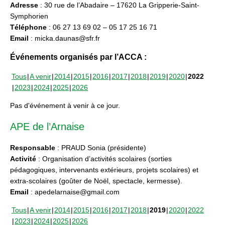
Adresse
: 30 rue de l’Abadaire – 17620 La Gripperie-Saint-
Symphorien
Téléphone
: 06 27 13 69 02 – 05 17 25 16 71
Email
: micka.daunas@sfr.fr
Événements organisés par l’ACCA :
Tous
A venir
2014
2015
2016
2017
2018
2019
2020
2022
2023
2024
2025
2026
Pas d'événement à venir à ce jour.
APE de l’Arnaise
Responsable
: PRAUD Sonia (présidente)
Activité
: Organisation d’activités scolaires (sorties
pédagogiques, intervenants extérieurs, projets scolaires) et
extra-scolaires (goûter de Noël, spectacle, kermesse).
Email
: apedelarnaise@gmail.com
Tous
A venir
2014
2015
2016
2017
2018
2019
2020
2022
2023
2024
2025
2026