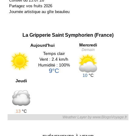
Conseil du 23.07.26
Partagez vos fruits 2026
Journée artistique au gîte beaulieu
La Gripperie Saint Symphorien (France)
Mercredi
Aujourd'hui
Demain
Temps clair
Vent : 2.4 km/h
Humidité : 100%
9°C
10
°C
Jeudi
13
°C
Weather Layer by www.BlogoVoyage.fr