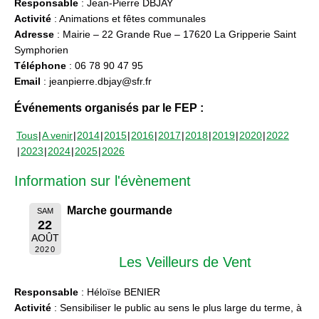
Responsable
: Jean-Pierre DBJAY
Activité
: Animations et fêtes communales
Adresse
: Mairie – 22 Grande Rue – 17620 La Gripperie Saint
Symphorien
Téléphone
: 06 78 90 47 95
Email
: jeanpierre.dbjay@sfr.fr
Événements organisés par le FEP :
Tous
A venir
2014
2015
2016
2017
2018
2019
2020
2022
2023
2024
2025
2026
Information sur l'évènement
Marche gourmande
SAM
22
AOÛT
2020
Les Veilleurs de Vent
Responsable
: Héloïse BENIER
Activité
: Sensibiliser le public au sens le plus large du terme, à