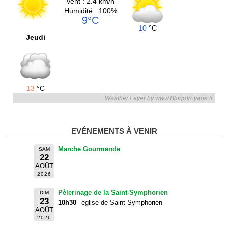
Vent : 2.4 km/h
Humidité : 100%
9°C
10
°C
Jeudi
13
°C
Weather Layer by www.BlogoVoyage.fr
EVÉNEMENTS À VENIR
Marche Gourmande
SAM
22
AOÛT
2026
Pèlerinage de la Saint-Symphorien
DIM
23
10h30
église de Saint-Symphorien
AOÛT
2026