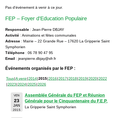
Pas d'événement à venir à ce jour.
FEP – Foyer d’Education Populaire
Responsable
: Jean-Pierre DBJAY
Activité
: Animations et fêtes communales
Adresse
: Mairie – 22 Grande Rue – 17620 La Gripperie Saint
Symphorien
Téléphone
: 06 78 90 47 95
Email
: jeanpierre.dbjay@sfr.fr
Événements organisés par le FEP :
Tous
A venir
2014
2015
2016
2017
2018
2019
2020
2022
2023
2024
2025
2026
Assemblée Générale du FEP et Réunion
VEN
23
Générale pour le Cinquantenaire du F.E.P.
JAN
La Gripperie Saint Symphorien
2015