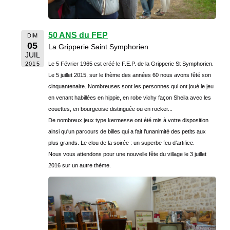
50 ANS du FEP
DIM
05
La Gripperie Saint Symphorien
JUIL
2015
Le 5 Février 1965 est créé le F.E.P. de la Gripperie St Symphorien.
Le 5 juillet 2015, sur le thème des années 60 nous avons fêté son
cinquantenaire. Nombreuses sont les personnes qui ont joué le jeu
en venant habillées en hippie, en robe vichy façon Sheila avec les
couettes, en bourgeoise distinguée ou en rocker...
De nombreux jeux type kermesse ont été mis à votre disposition
ainsi qu'un parcours de billes qui a fait l’unanimité des petits aux
plus grands. Le clou de la soirée : un superbe feu d’artifice.
Nous vous attendons pour une nouvelle fête du village le 3 juillet
2016 sur un autre thème.