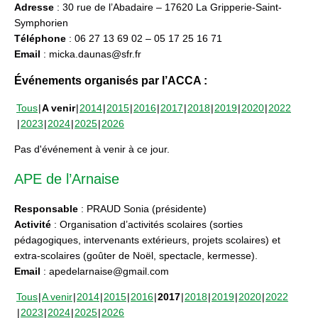
Adresse
: 30 rue de l’Abadaire – 17620 La Gripperie-Saint-
Symphorien
Téléphone
: 06 27 13 69 02 – 05 17 25 16 71
Email
: micka.daunas@sfr.fr
Événements organisés par l’ACCA :
Tous
A venir
2014
2015
2016
2017
2018
2019
2020
2022
2023
2024
2025
2026
Pas d'événement à venir à ce jour.
APE de l’Arnaise
Responsable
: PRAUD Sonia (présidente)
Activité
: Organisation d’activités scolaires (sorties
pédagogiques, intervenants extérieurs, projets scolaires) et
extra-scolaires (goûter de Noël, spectacle, kermesse).
Email
: apedelarnaise@gmail.com
Tous
A venir
2014
2015
2016
2017
2018
2019
2020
2022
2023
2024
2025
2026