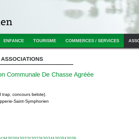
ENFANCE
TOURISME
COMMERCES / SERVICES
ASS
ASSOCIATIONS
ion Communale De Chasse Agréée
 trap, concours belote).
ipperie-Saint-Symphorien
019
2020
2022
2023
2024
2025
2026