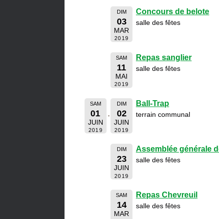
Concours de belote
DIM
03
salle des fêtes
MAR
2019
Repas sanglier
SAM
11
salle des fêtes
MAI
2019
Ball-Trap
SAM
DIM
01
02
terrain communal
JUIN
JUIN
2019
2019
Assemblée générale d
DIM
23
salle des fêtes
JUIN
2019
Repas Chevreuil
SAM
14
salle des fêtes
MAR