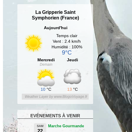
La Gripperie Saint
Symphorien (France)
Aujourd'hui
Temps clair
Vent : 2.4 km/h
Humidité : 100%
9°C
Mercredi
Jeudi
Demain
10
°C
13
°C
Weather Layer by www.BlogoVoyage.fr
EVÉNEMENTS À VENIR
Marche Gourmande
SAM
22