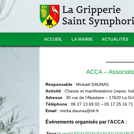
ACCUEIL
LA MAIRIE
ACTUALITÉS
ACCA – Associat
Responsable
: Mickaël DAUNAS
Activité
: Chasse et manifestations (repas, ball
Adresse
: 30 rue de l’Abadaire – 17620 La Gr
Téléphone
: 06 27 13 69 02 – 05 17 25 16 71
Email
: micka.daunas@sfr.fr
Événements organisés par l’ACCA :
Tous
A venir
2014
2015
2016
2017
2018
2