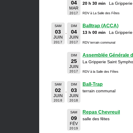
04
20 h 30 min
La Gripperie
MAR
2017
RDV à La Salle des Fêtes
Balltrap (ACCA)
SAM
DIM
03
04
13 h 00 min
La Gripperie
JUIN
JUIN
2017
2017
RDV terrain communal
Assemblée Générale 
DIM
25
La Gripperie Saint Sympho
JUIN
2017
RDV à la Salle des Fêtes
Ball-Trap
SAM
DIM
02
03
terrain communal
JUIN
JUIN
2018
2018
Repas Chevreuil
SAM
09
salle des fêtes
FÉV
2019