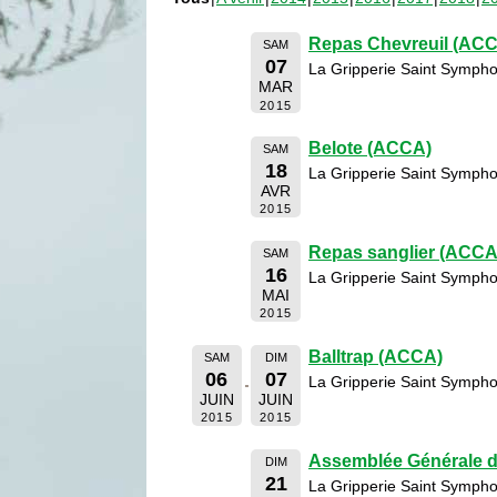
Repas Chevreuil (AC
SAM
07
La Gripperie Saint Sympho
MAR
2015
Belote (ACCA)
SAM
18
La Gripperie Saint Sympho
AVR
2015
Repas sanglier (ACCA
SAM
16
La Gripperie Saint Sympho
MAI
2015
Balltrap (ACCA)
SAM
DIM
06
07
La Gripperie Saint Sympho
JUIN
JUIN
2015
2015
Assemblée Générale 
DIM
21
La Gripperie Saint Sympho