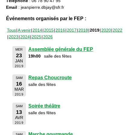
Téléphone
: 06 78 90 47 95
Email
: jeanpierre.dbjay@sfr.fr
Événements organisés par le FEP :
Tous
A venir
2014
2015
2016
2017
2018
2019
2020
2022
2023
2024
2025
2026
Assemblée générale du FEP
MER
23
19h00
salle des fêtes
JAN
2019
Repas Choucroute
SAM
16
salle des fêtes
MAR
2019
Soirée théâtre
SAM
13
salle des fêtes
AVR
2019
Marche gourmande
SAM