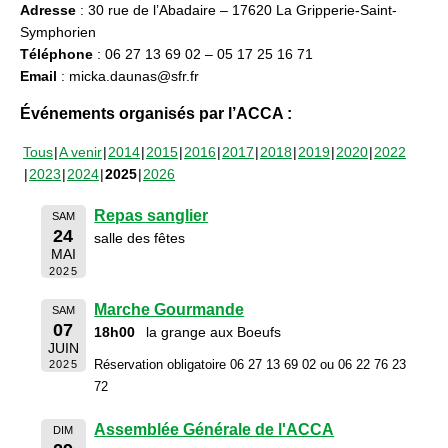
Adresse
: 30 rue de l’Abadaire – 17620 La Gripperie-Saint-
Symphorien
Téléphone
: 06 27 13 69 02 – 05 17 25 16 71
Email
: micka.daunas@sfr.fr
Événements organisés par l’ACCA :
Tous
A venir
2014
2015
2016
2017
2018
2019
2020
2022
2023
2024
2025
2026
Repas sanglier
SAM
24
salle des fêtes
MAI
2025
Marche Gourmande
SAM
07
18h00
la grange aux Boeufs
JUIN
Réservation obligatoire 06 27 13 69 02 ou 06 22 76 23
2025
72
Assemblée Générale de l'ACCA
DIM