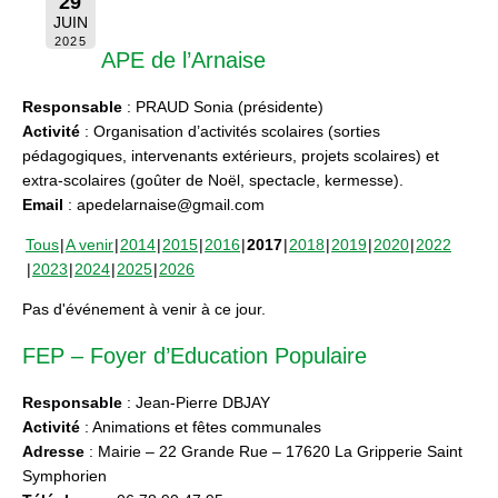
29
JUIN
2025
APE de l’Arnaise
Responsable
: PRAUD Sonia (présidente)
Activité
: Organisation d’activités scolaires (sorties
pédagogiques, intervenants extérieurs, projets scolaires) et
extra-scolaires (goûter de Noël, spectacle, kermesse).
Email
: apedelarnaise@gmail.com
Tous
A venir
2014
2015
2016
2017
2018
2019
2020
2022
2023
2024
2025
2026
Pas d'événement à venir à ce jour.
FEP – Foyer d’Education Populaire
Responsable
: Jean-Pierre DBJAY
Activité
: Animations et fêtes communales
Adresse
: Mairie – 22 Grande Rue – 17620 La Gripperie Saint
Symphorien