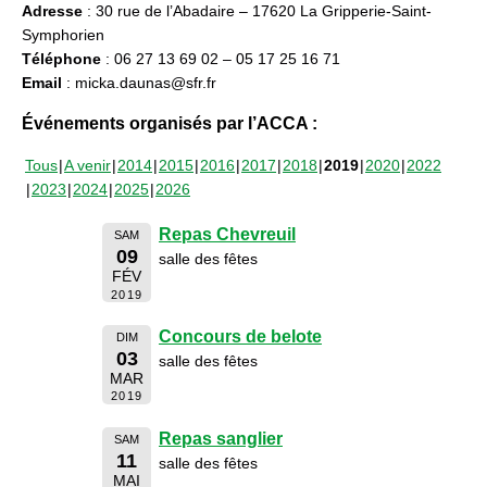
Adresse
: 30 rue de l’Abadaire – 17620 La Gripperie-Saint-
Symphorien
Téléphone
: 06 27 13 69 02 – 05 17 25 16 71
Email
: micka.daunas@sfr.fr
Événements organisés par l’ACCA :
Tous
A venir
2014
2015
2016
2017
2018
2019
2020
2022
2023
2024
2025
2026
Repas Chevreuil
SAM
09
salle des fêtes
FÉV
2019
Concours de belote
DIM
03
salle des fêtes
MAR
2019
Repas sanglier
SAM
11
salle des fêtes
MAI