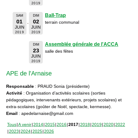
2019
Ball-Trap
SAM
DIM
01
02
terrain communal
JUIN
JUIN
2019
2019
Assemblée générale de l'ACCA
DIM
23
salle des fêtes
JUIN
2019
APE de l’Arnaise
Responsable
: PRAUD Sonia (présidente)
Activité
: Organisation d’activités scolaires (sorties
pédagogiques, intervenants extérieurs, projets scolaires) et
extra-scolaires (goûter de Noël, spectacle, kermesse).
Email
: apedelarnaise@gmail.com
Tous
A venir
2014
2015
2016
2017
2018
2019
2020
2022
2023
2024
2025
2026