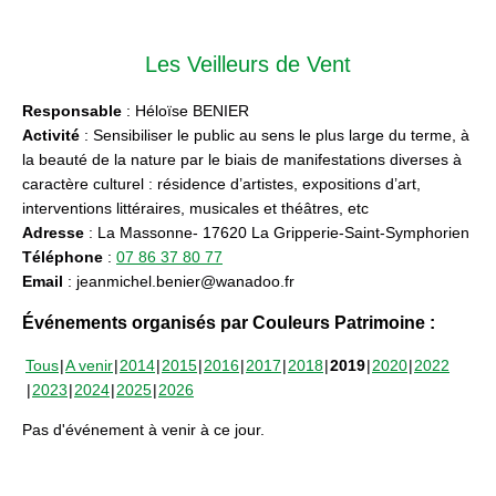
Les Veilleurs de Vent
Responsable
: Héloïse BENIER
Activité
: Sensibiliser le public au sens le plus large du terme, à
la beauté de la nature par le biais de manifestations diverses à
caractère culturel : résidence d’artistes, expositions d’art,
interventions littéraires, musicales et théâtres, etc
Adresse
: La Massonne- 17620 La Gripperie-Saint-Symphorien
Téléphone
:
07 86 37 80 77
Email
: jeanmichel.benier@wanadoo.fr
Événements organisés par Couleurs Patrimoine :
Tous
A venir
2014
2015
2016
2017
2018
2019
2020
2022
2023
2024
2025
2026
Pas d'événement à venir à ce jour.