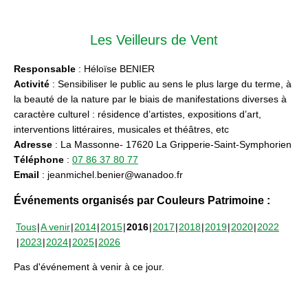
Les Veilleurs de Vent
Responsable
: Héloïse BENIER
Activité
: Sensibiliser le public au sens le plus large du terme, à
la beauté de la nature par le biais de manifestations diverses à
caractère culturel : résidence d’artistes, expositions d’art,
interventions littéraires, musicales et théâtres, etc
Adresse
: La Massonne- 17620 La Gripperie-Saint-Symphorien
Téléphone
:
07 86 37 80 77
Email
: jeanmichel.benier@wanadoo.fr
Événements organisés par Couleurs Patrimoine :
Tous
A venir
2014
2015
2016
2017
2018
2019
2020
2022
2023
2024
2025
2026
Pas d'événement à venir à ce jour.