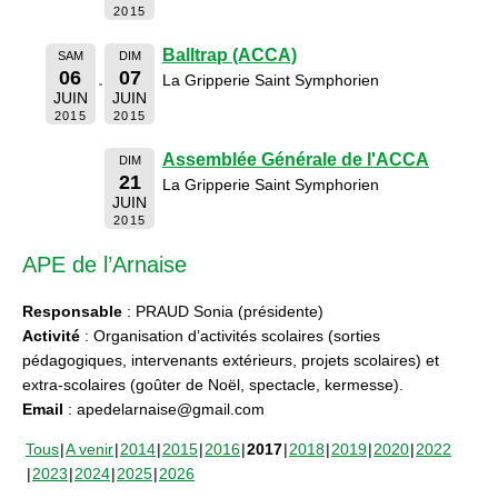
2015
Balltrap (ACCA)
SAM
DIM
06
07
La Gripperie Saint Symphorien
JUIN
JUIN
2015
2015
Assemblée Générale de l'ACCA
DIM
21
La Gripperie Saint Symphorien
JUIN
2015
APE de l’Arnaise
Responsable
: PRAUD Sonia (présidente)
Activité
: Organisation d’activités scolaires (sorties
pédagogiques, intervenants extérieurs, projets scolaires) et
extra-scolaires (goûter de Noël, spectacle, kermesse).
Email
: apedelarnaise@gmail.com
Tous
A venir
2014
2015
2016
2017
2018
2019
2020
2022
2023
2024
2025
2026