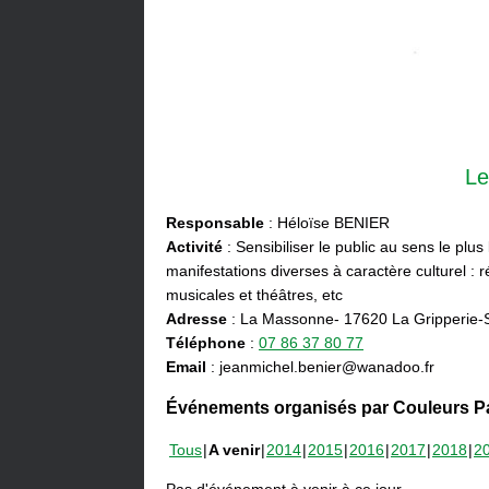
Le
Responsable
: Héloïse BENIER
Activité
: Sensibiliser le public au sens le plus
manifestations diverses à caractère culturel : ré
musicales et théâtres, etc
Adresse
: La Massonne- 17620 La Gripperie-
Téléphone
:
07 86 37 80 77
Email
: jeanmichel.benier@wanadoo.fr
Événements organisés par Couleurs Pa
Tous
A venir
2014
2015
2016
2017
2018
2
Pas d'événement à venir à ce jour.