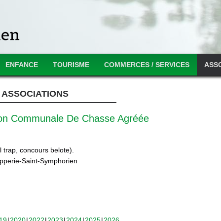
ENFANCE
TOURISME
COMMERCES / SERVICES
ASS
ASSOCIATIONS
ion Communale De Chasse Agréée
 trap, concours belote).
ipperie-Saint-Symphorien
19
2020
2022
2023
2024
2025
2026