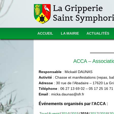
ACCUEIL
LA MAIRIE
ACTUALITÉS
ACCA – Associat
Responsable
: Mickaël DAUNAS
Activité
: Chasse et manifestations (repas, ball
Adresse
: 30 rue de l’Abadaire – 17620 La Gr
Téléphone
: 06 27 13 69 02 – 05 17 25 16 71
Email
: micka.daunas@sfr.fr
Événements organisés par l’ACCA :
Tous
A venir
2014
2015
2016
2017
2018
20