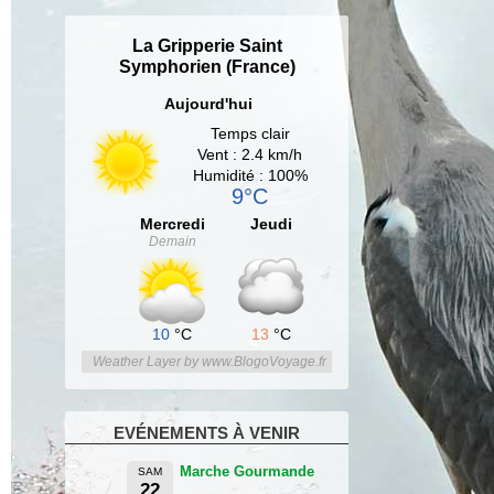
La Gripperie Saint
Symphorien (France)
Aujourd'hui
Temps clair
Vent : 2.4 km/h
Humidité : 100%
9°C
Mercredi
Jeudi
Demain
10
°C
13
°C
Weather Layer by www.BlogoVoyage.fr
EVÉNEMENTS À VENIR
Marche Gourmande
SAM
22