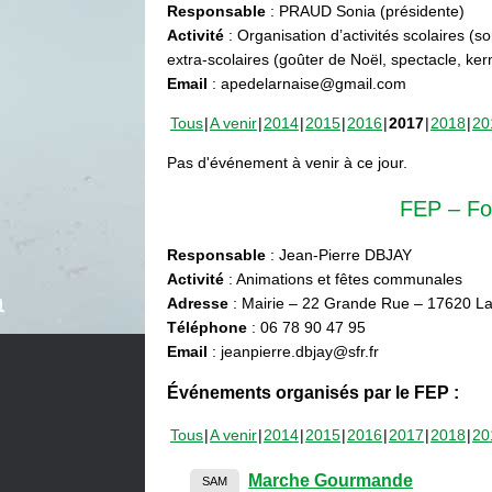
Responsable
: PRAUD Sonia (présidente)
Activité
: Organisation d’activités scolaires (s
extra-scolaires (goûter de Noël, spectacle, ke
Email
: apedelarnaise@gmail.com
Tous
A venir
2014
2015
2016
2017
2018
20
Pas d'événement à venir à ce jour.
FEP – Fo
Responsable
: Jean-Pierre DBJAY
Activité
: Animations et fêtes communales
Adresse
: Mairie – 22 Grande Rue – 17620 La
Téléphone
: 06 78 90 47 95
Email
: jeanpierre.dbjay@sfr.fr
Événements organisés par le FEP :
Tous
A venir
2014
2015
2016
2017
2018
20
Marche Gourmande
SAM