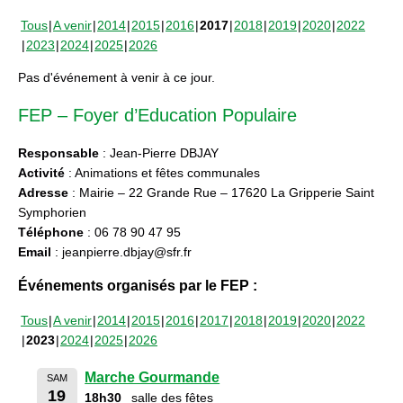
Tous
A venir
2014
2015
2016
2017
2018
2019
2020
2022
2023
2024
2025
2026
Pas d'événement à venir à ce jour.
FEP – Foyer d’Education Populaire
Responsable
: Jean-Pierre DBJAY
Activité
: Animations et fêtes communales
Adresse
: Mairie – 22 Grande Rue – 17620 La Gripperie Saint
Symphorien
Téléphone
: 06 78 90 47 95
Email
: jeanpierre.dbjay@sfr.fr
Événements organisés par le FEP :
Tous
A venir
2014
2015
2016
2017
2018
2019
2020
2022
2023
2024
2025
2026
Marche Gourmande
SAM
19
18h30
salle des fêtes