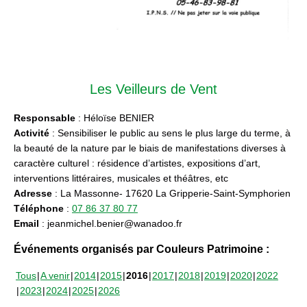
Les Veilleurs de Vent
Responsable
: Héloïse BENIER
Activité
: Sensibiliser le public au sens le plus large du terme, à
la beauté de la nature par le biais de manifestations diverses à
caractère culturel : résidence d’artistes, expositions d’art,
interventions littéraires, musicales et théâtres, etc
Adresse
: La Massonne- 17620 La Gripperie-Saint-Symphorien
Téléphone
:
07 86 37 80 77
Email
: jeanmichel.benier@wanadoo.fr
Événements organisés par Couleurs Patrimoine :
Tous
A venir
2014
2015
2016
2017
2018
2019
2020
2022
2023
2024
2025
2026