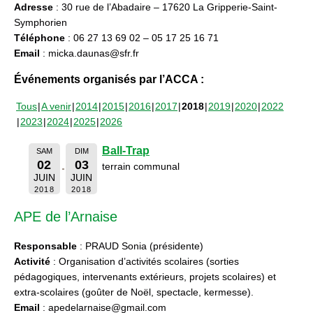
Adresse
: 30 rue de l’Abadaire – 17620 La Gripperie-Saint-
Symphorien
Téléphone
: 06 27 13 69 02 – 05 17 25 16 71
Email
: micka.daunas@sfr.fr
Événements organisés par l’ACCA :
Tous
A venir
2014
2015
2016
2017
2018
2019
2020
2022
2023
2024
2025
2026
Ball-Trap
SAM
DIM
02
03
terrain communal
JUIN
JUIN
2018
2018
APE de l’Arnaise
Responsable
: PRAUD Sonia (présidente)
Activité
: Organisation d’activités scolaires (sorties
pédagogiques, intervenants extérieurs, projets scolaires) et
extra-scolaires (goûter de Noël, spectacle, kermesse).
Email
: apedelarnaise@gmail.com