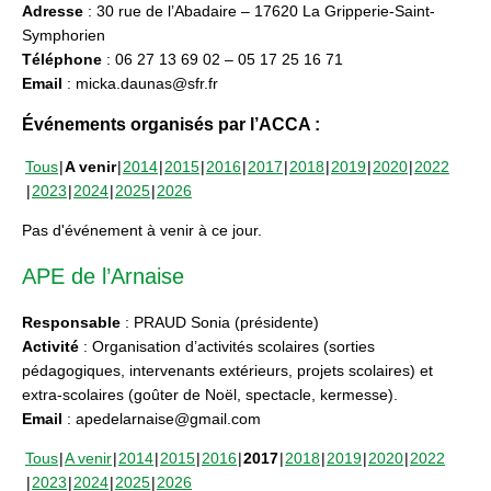
Adresse
: 30 rue de l’Abadaire – 17620 La Gripperie-Saint-
Symphorien
Téléphone
: 06 27 13 69 02 – 05 17 25 16 71
Email
: micka.daunas@sfr.fr
Événements organisés par l’ACCA :
Tous
A venir
2014
2015
2016
2017
2018
2019
2020
2022
2023
2024
2025
2026
Pas d'événement à venir à ce jour.
APE de l’Arnaise
Responsable
: PRAUD Sonia (présidente)
Activité
: Organisation d’activités scolaires (sorties
pédagogiques, intervenants extérieurs, projets scolaires) et
extra-scolaires (goûter de Noël, spectacle, kermesse).
Email
: apedelarnaise@gmail.com
Tous
A venir
2014
2015
2016
2017
2018
2019
2020
2022
2023
2024
2025
2026