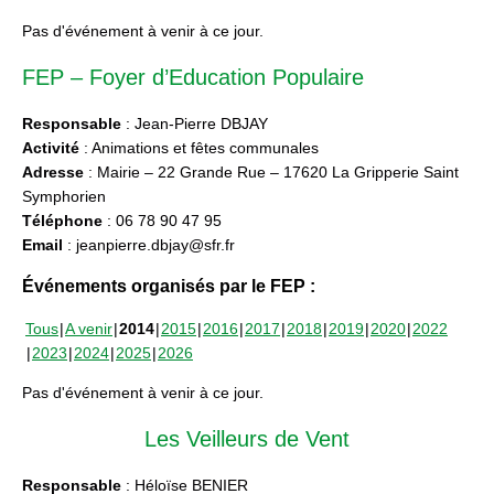
Pas d'événement à venir à ce jour.
FEP – Foyer d’Education Populaire
Responsable
: Jean-Pierre DBJAY
Activité
: Animations et fêtes communales
Adresse
: Mairie – 22 Grande Rue – 17620 La Gripperie Saint
Symphorien
Téléphone
: 06 78 90 47 95
Email
: jeanpierre.dbjay@sfr.fr
Événements organisés par le FEP :
Tous
A venir
2014
2015
2016
2017
2018
2019
2020
2022
2023
2024
2025
2026
Pas d'événement à venir à ce jour.
Les Veilleurs de Vent
Responsable
: Héloïse BENIER