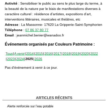
Activité
: Sensibiliser le public au sens le plus large du terme, à
la beauté de la nature par le biais de manifestations diverses à
caractère culturel : résidence d’artistes, expositions d’art,
interventions littéraires, musicales et théâtres, etc
Adresse
: La Massonne- 17620 La Gripperie-Saint-Symphorien
Téléphone
:
07 86 37 80 77
Email
: jeanmichel.benier@wanadoo.fr
Événements organisés par Couleurs Patrimoine :
Tous
A venir
2014
2015
2016
2017
2018
2019
2020
2022
2023
2024
2025
2026
Pas d'événement à venir à ce jour.
ARTICLES RÉCENTS
Alerte renforcée sur l’eau potable