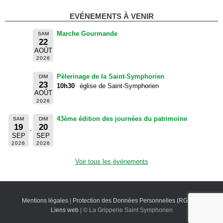
EVÉNEMENTS À VENIR
Marche Gourmande
SAM
22
AOÛT
2026
Pèlerinage de la Saint-Symphorien
DIM
23
10h30
église de Saint-Symphorien
AOÛT
2026
43ème édition des journées du patrimoine
SAM
DIM
19
20
SEP
SEP
2026
2026
Voir tous les événements
Mentions légales
|
Protection des Données Personnelles (RGPD)
|
Liens web
| © La Gripperie Saint Symphorien