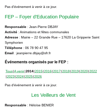
Pas d'événement à venir à ce jour.
FEP – Foyer d’Education Populaire
Responsable
: Jean-Pierre DBJAY
Activité
: Animations et fêtes communales
Adresse
: Mairie – 22 Grande Rue – 17620 La Gripperie Saint
Symphorien
Téléphone
: 06 78 90 47 95
Email
: jeanpierre.dbjay@sfr.fr
Événements organisés par le FEP :
Tous
A venir
2014
2015
2016
2017
2018
2019
2020
2022
2023
2024
2025
2026
Pas d'événement à venir à ce jour.
Les Veilleurs de Vent
Responsable
: Héloïse BENIER