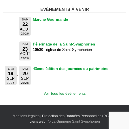
EVÉNEMENTS À VENIR
Marche Gourmande
SAM
22
AOÛT
2026
Pèlerinage de la Saint-Symphorien
DIM
23
10h30
église de Saint-Symphorien
AOÛT
2026
43ème édition des journées du patrimoine
SAM
DIM
19
20
SEP
SEP
2026
2026
Voir tous les événements
Mentions légales
|
Protection des Données Personnelles (RGPD)
|
Liens web
| © La Gripperie Saint Symphorien