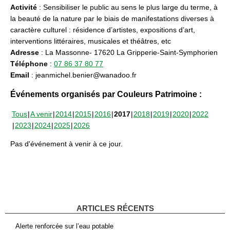
Activité
: Sensibiliser le public au sens le plus large du terme, à
la beauté de la nature par le biais de manifestations diverses à
caractère culturel : résidence d’artistes, expositions d’art,
interventions littéraires, musicales et théâtres, etc
Adresse
: La Massonne- 17620 La Gripperie-Saint-Symphorien
Téléphone
:
07 86 37 80 77
Email
: jeanmichel.benier@wanadoo.fr
Événements organisés par Couleurs Patrimoine :
Tous
A venir
2014
2015
2016
2017
2018
2019
2020
2022
2023
2024
2025
2026
Pas d'événement à venir à ce jour.
ARTICLES RÉCENTS
Alerte renforcée sur l’eau potable