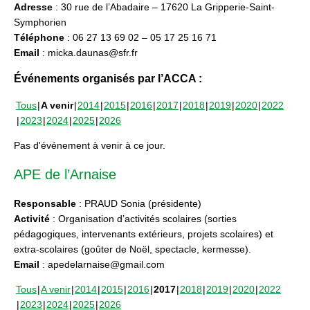
Adresse
: 30 rue de l’Abadaire – 17620 La Gripperie-Saint-
Symphorien
Téléphone
: 06 27 13 69 02 – 05 17 25 16 71
Email
: micka.daunas@sfr.fr
Événements organisés par l’ACCA :
Tous
A venir
2014
2015
2016
2017
2018
2019
2020
2022
2023
2024
2025
2026
Pas d'événement à venir à ce jour.
APE de l’Arnaise
Responsable
: PRAUD Sonia (présidente)
Activité
: Organisation d’activités scolaires (sorties
pédagogiques, intervenants extérieurs, projets scolaires) et
extra-scolaires (goûter de Noël, spectacle, kermesse).
Email
: apedelarnaise@gmail.com
Tous
A venir
2014
2015
2016
2017
2018
2019
2020
2022
2023
2024
2025
2026