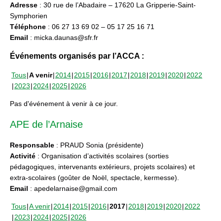
Adresse
: 30 rue de l’Abadaire – 17620 La Gripperie-Saint-
Symphorien
Téléphone
: 06 27 13 69 02 – 05 17 25 16 71
Email
: micka.daunas@sfr.fr
Événements organisés par l’ACCA :
Tous
A venir
2014
2015
2016
2017
2018
2019
2020
2022
2023
2024
2025
2026
Pas d'événement à venir à ce jour.
APE de l’Arnaise
Responsable
: PRAUD Sonia (présidente)
Activité
: Organisation d’activités scolaires (sorties
pédagogiques, intervenants extérieurs, projets scolaires) et
extra-scolaires (goûter de Noël, spectacle, kermesse).
Email
: apedelarnaise@gmail.com
Tous
A venir
2014
2015
2016
2017
2018
2019
2020
2022
2023
2024
2025
2026