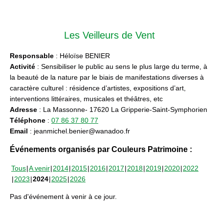
Les Veilleurs de Vent
Responsable
: Héloïse BENIER
Activité
: Sensibiliser le public au sens le plus large du terme, à
la beauté de la nature par le biais de manifestations diverses à
caractère culturel : résidence d’artistes, expositions d’art,
interventions littéraires, musicales et théâtres, etc
Adresse
: La Massonne- 17620 La Gripperie-Saint-Symphorien
Téléphone
:
07 86 37 80 77
Email
: jeanmichel.benier@wanadoo.fr
Événements organisés par Couleurs Patrimoine :
Tous
A venir
2014
2015
2016
2017
2018
2019
2020
2022
2023
2024
2025
2026
Pas d'événement à venir à ce jour.