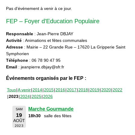
Pas d'événement à venir à ce jour.
FEP – Foyer d’Education Populaire
Responsable
: Jean-Pierre DBJAY
Activité
: Animations et fêtes communales
Adresse
: Mairie – 22 Grande Rue – 17620 La Gripperie Saint
Symphorien
Téléphone
: 06 78 90 47 95
Email
: jeanpierre.dbjay@sfr.fr
Événements organisés par le FEP :
Tous
A venir
2014
2015
2016
2017
2018
2019
2020
2022
2023
2024
2025
2026
Marche Gourmande
SAM
19
18h30
salle des fêtes
AOÛT
2023