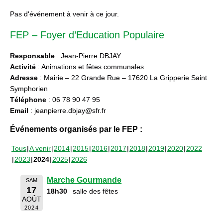
Pas d'événement à venir à ce jour.
FEP – Foyer d’Education Populaire
Responsable
: Jean-Pierre DBJAY
Activité
: Animations et fêtes communales
Adresse
: Mairie – 22 Grande Rue – 17620 La Gripperie Saint
Symphorien
Téléphone
: 06 78 90 47 95
Email
: jeanpierre.dbjay@sfr.fr
Événements organisés par le FEP :
Tous
A venir
2014
2015
2016
2017
2018
2019
2020
2022
2023
2024
2025
2026
Marche Gourmande
SAM
17
18h30
salle des fêtes
AOÛT
2024