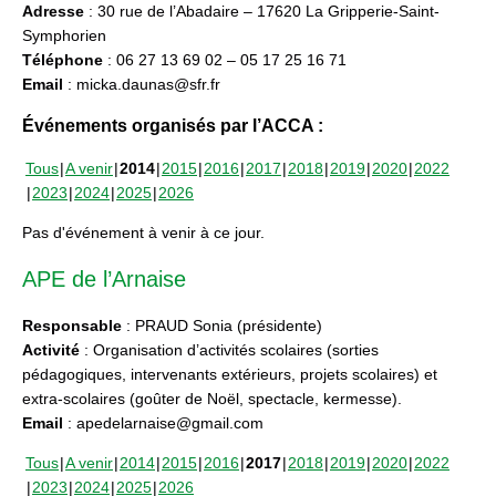
Adresse
: 30 rue de l’Abadaire – 17620 La Gripperie-Saint-
Symphorien
Téléphone
: 06 27 13 69 02 – 05 17 25 16 71
Email
: micka.daunas@sfr.fr
Événements organisés par l’ACCA :
Tous
A venir
2014
2015
2016
2017
2018
2019
2020
2022
2023
2024
2025
2026
Pas d'événement à venir à ce jour.
APE de l’Arnaise
Responsable
: PRAUD Sonia (présidente)
Activité
: Organisation d’activités scolaires (sorties
pédagogiques, intervenants extérieurs, projets scolaires) et
extra-scolaires (goûter de Noël, spectacle, kermesse).
Email
: apedelarnaise@gmail.com
Tous
A venir
2014
2015
2016
2017
2018
2019
2020
2022
2023
2024
2025
2026