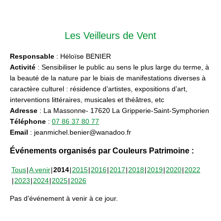
Les Veilleurs de Vent
Responsable
: Héloïse BENIER
Activité
: Sensibiliser le public au sens le plus large du terme, à
la beauté de la nature par le biais de manifestations diverses à
caractère culturel : résidence d’artistes, expositions d’art,
interventions littéraires, musicales et théâtres, etc
Adresse
: La Massonne- 17620 La Gripperie-Saint-Symphorien
Téléphone
:
07 86 37 80 77
Email
: jeanmichel.benier@wanadoo.fr
Événements organisés par Couleurs Patrimoine :
Tous
A venir
2014
2015
2016
2017
2018
2019
2020
2022
2023
2024
2025
2026
Pas d'événement à venir à ce jour.