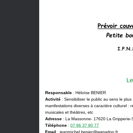
Le
Responsable
: Héloïse BENIER
Activité
: Sensibiliser le public au sens le plus
manifestations diverses à caractère culturel : ré
musicales et théâtres, etc
Adresse
: La Massonne- 17620 La Gripperie-
Téléphone
:
07 86 37 80 77
Email
: jeanmichel.benier@wanadoo.fr