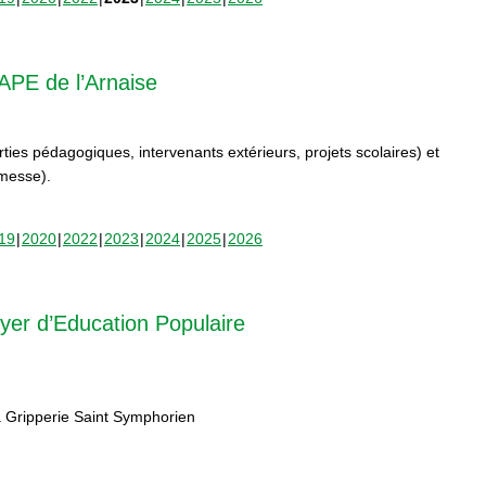
APE de l’Arnaise
orties pédagogiques, intervenants extérieurs, projets scolaires) et
rmesse).
19
2020
2022
2023
2024
2025
2026
yer d’Education Populaire
 Gripperie Saint Symphorien