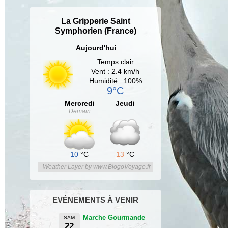
La Gripperie Saint
Symphorien (France)
Aujourd'hui
Temps clair
Vent : 2.4 km/h
Humidité : 100%
9°C
Mercredi
Jeudi
Demain
10
°C
13
°C
Weather Layer by www.BlogoVoyage.fr
EVÉNEMENTS À VENIR
Marche Gourmande
SAM
22