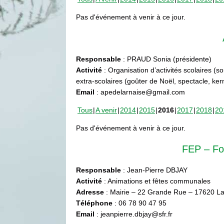
Pas d'événement à venir à ce jour.
Responsable
: PRAUD Sonia (présidente)
Activité
: Organisation d’activités scolaires (s
extra-scolaires (goûter de Noël, spectacle, ke
Email
: apedelarnaise@gmail.com
Tous
A venir
2014
2015
2016
2017
2018
20
Pas d'événement à venir à ce jour.
FEP – Fo
Responsable
: Jean-Pierre DBJAY
Activité
: Animations et fêtes communales
Adresse
: Mairie – 22 Grande Rue – 17620 La
Téléphone
: 06 78 90 47 95
Email
: jeanpierre.dbjay@sfr.fr