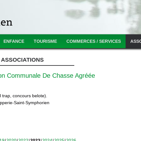
ENFANCE
TOURISME
COMMERCES / SERVICES
ASS
ASSOCIATIONS
ion Communale De Chasse Agréée
 trap, concours belote).
ipperie-Saint-Symphorien
19
2020
2022
2023
2024
2025
2026