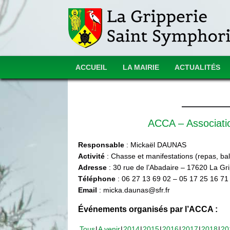
ACCUEIL
LA MAIRIE
ACTUALITÉS
ACCA – Associat
Responsable
: Mickaël DAUNAS
Activité
: Chasse et manifestations (repas, ball
Adresse
: 30 rue de l’Abadaire – 17620 La Gr
Téléphone
: 06 27 13 69 02 – 05 17 25 16 71
Email
: micka.daunas@sfr.fr
Événements organisés par l’ACCA :
Tous
A venir
2014
2015
2016
2017
2018
20