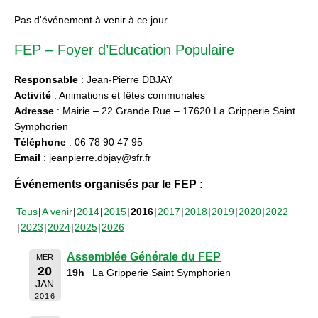
Pas d'événement à venir à ce jour.
FEP – Foyer d’Education Populaire
Responsable
: Jean-Pierre DBJAY
Activité
: Animations et fêtes communales
Adresse
: Mairie – 22 Grande Rue – 17620 La Gripperie Saint
Symphorien
Téléphone
: 06 78 90 47 95
Email
: jeanpierre.dbjay@sfr.fr
Événements organisés par le FEP :
Tous
A venir
2014
2015
2016
2017
2018
2019
2020
2022
2023
2024
2025
2026
Assemblée Générale du FEP
MER
20
19h
La Gripperie Saint Symphorien
JAN
2016