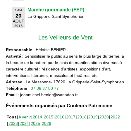
Marche gourmande (FEP)
SAM
20
La Gripperie Saint Symphorien
AOÛT
2016
Les Veilleurs de Vent
Responsable
: Héloïse BENIER
Activité
: Sensibiliser le public au sens le plus large du terme, à
la beauté de la nature par le biais de manifestations diverses à
caractère culturel : résidence d’artistes, expositions d’art,
interventions littéraires, musicales et théâtres, etc
Adresse
: La Massonne- 17620 La Gripperie-Saint-Symphorien
Téléphone
:
07 86 37 80 77
Email
: jeanmichel.benier@wanadoo.fr
Événements organisés par Couleurs Patrimoine :
Tous
A venir
2014
2015
2016
2017
2018
2019
2020
2022
2023
2024
2025
2026