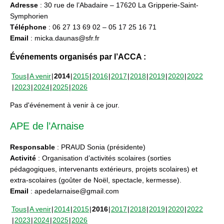
Adresse
: 30 rue de l’Abadaire – 17620 La Gripperie-Saint-
Symphorien
Téléphone
: 06 27 13 69 02 – 05 17 25 16 71
Email
: micka.daunas@sfr.fr
Événements organisés par l’ACCA :
Tous
A venir
2014
2015
2016
2017
2018
2019
2020
2022
2023
2024
2025
2026
Pas d'événement à venir à ce jour.
APE de l’Arnaise
Responsable
: PRAUD Sonia (présidente)
Activité
: Organisation d’activités scolaires (sorties
pédagogiques, intervenants extérieurs, projets scolaires) et
extra-scolaires (goûter de Noël, spectacle, kermesse).
Email
: apedelarnaise@gmail.com
Tous
A venir
2014
2015
2016
2017
2018
2019
2020
2022
2023
2024
2025
2026