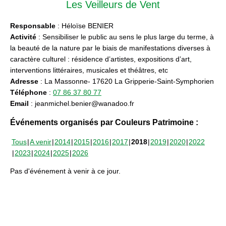
Les Veilleurs de Vent
Responsable
: Héloïse BENIER
Activité
: Sensibiliser le public au sens le plus large du terme, à
la beauté de la nature par le biais de manifestations diverses à
caractère culturel : résidence d’artistes, expositions d’art,
interventions littéraires, musicales et théâtres, etc
Adresse
: La Massonne- 17620 La Gripperie-Saint-Symphorien
Téléphone
:
07 86 37 80 77
Email
: jeanmichel.benier@wanadoo.fr
Événements organisés par Couleurs Patrimoine :
Tous
A venir
2014
2015
2016
2017
2018
2019
2020
2022
2023
2024
2025
2026
Pas d'événement à venir à ce jour.