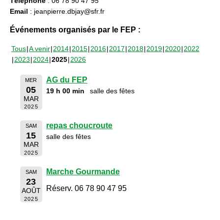
Téléphone
: 06 78 90 47 95
Email
: jeanpierre.dbjay@sfr.fr
Événements organisés par le FEP :
Tous
A venir
2014
2015
2016
2017
2018
2019
2020
2022
2023
2024
2025
2026
AG du FEP
MER
05
19 h 00 min
salle des fêtes
MAR
2025
repas choucroute
SAM
15
salle des fêtes
MAR
2025
Marche Gourmande
SAM
23
Réserv. 06 78 90 47 95
AOÛT
2025