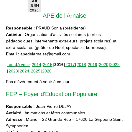
28
JUIN
2026
APE de l’Arnaise
Responsable
: PRAUD Sonia (présidente)
Activité
: Organisation d’activités scolaires (sorties
pédagogiques, intervenants extérieurs, projets scolaires) et
extra-scolaires (goûter de Noël, spectacle, kermesse).
Email
: apedelarnaise@gmail.com
Tous
A venir
2014
2015
2016
2017
2018
2019
2020
2022
2023
2024
2025
2026
Pas d'événement à venir à ce jour.
FEP – Foyer d’Education Populaire
Responsable
: Jean-Pierre DBJAY
Activité
: Animations et fêtes communales
Adresse
: Mairie – 22 Grande Rue – 17620 La Gripperie Saint
Symphorien