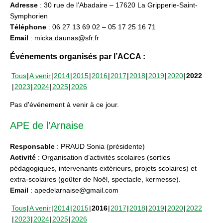
Adresse
: 30 rue de l’Abadaire – 17620 La Gripperie-Saint-
Symphorien
Téléphone
: 06 27 13 69 02 – 05 17 25 16 71
Email
: micka.daunas@sfr.fr
Événements organisés par l’ACCA :
Tous
A venir
2014
2015
2016
2017
2018
2019
2020
2022
2023
2024
2025
2026
Pas d'événement à venir à ce jour.
APE de l’Arnaise
Responsable
: PRAUD Sonia (présidente)
Activité
: Organisation d’activités scolaires (sorties
pédagogiques, intervenants extérieurs, projets scolaires) et
extra-scolaires (goûter de Noël, spectacle, kermesse).
Email
: apedelarnaise@gmail.com
Tous
A venir
2014
2015
2016
2017
2018
2019
2020
2022
2023
2024
2025
2026