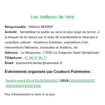
Les Veilleurs de Vent
Responsable
: Héloïse BENIER
Activité
: Sensibiliser le public au sens le plus large du terme, à
la beauté de la nature par le biais de manifestations diverses à
caractère culturel : résidence d’artistes, expositions d’art,
interventions littéraires, musicales et théâtres, etc
Adresse
: La Massonne- 17620 La Gripperie-Saint-Symphorien
Téléphone
:
07 86 37 80 77
Email
: jeanmichel.benier@wanadoo.fr
Événements organisés par Couleurs Patrimoine :
Tous
A venir
2014
2015
2016
2017
2018
2019
2020
2022
2023
2024
2025
2026
Pas d'événement à venir à ce jour.